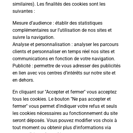
Comment demander une
similaires). Les finalités des cookies sont les
modification de livraison ?
suivantes :
Mesure d’audience
: établir des statistiques
complémentaires sur l’utilisation de nos sites et
Comment La Poste participe-t-elle
suivre la navigation.
à votre sécurité au quotidien ?
Analyse et personnalisation
: analyser les parcours
clients et personnaliser en temps réel nos sites et
communications en fonction de votre navigation.
Puis-je passer mon code de la route
Publicité
: permettre de vous adresser des publicités
avec La Poste et sous quelles
en lien avec vos centres d’intérêts sur notre site et
conditions ?
en dehors.
En cliquant sur "Accepter et fermer" vous acceptez
tous les cookies. Le bouton "Ne pas accepter et
fermer" vous permet d'indiquer votre refus et seuls
Localiser
Liste
Morbihan
LE TOUR DU PARC
les cookies nécessaires au fonctionnement du site
seront déposés. Vous pouvez modifier vos choix à
tout moment ou obtenir plus d'informations via