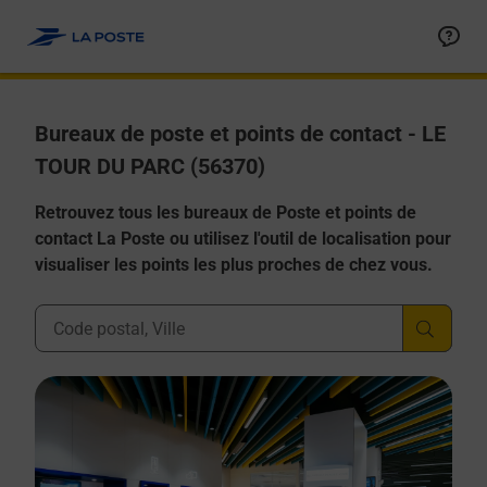
Allez au contenu
Afficher ou masquer la réponse
Afficher ou masquer la réponse
Afficher ou masquer la réponse
Afficher ou masquer la réponse
Afficher ou masquer la réponse
Bureaux de poste et points de contact - LE
TOUR DU PARC (56370)
Retrouvez tous les bureaux de Poste et points de
contact La Poste ou utilisez l'outil de localisation pour
visualiser les points les plus proches de chez vous.
Ville, Département, Code Postal