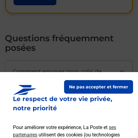
Questions fréquemment
posées
Comment envoyer mon colis de
chez moi ?
Ne pas accepter et fermer
Le respect de votre vie privée,
Est-il possible d’acheter un
notre priorité
emballage directement depuis un
bureau de Poste ?
Pour améliorer votre expérience, La Poste et
ses
partenaires
utilisent des cookies (ou technologies