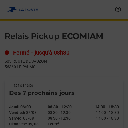
Le lien s'ouvre dans un nouvel onglet
Allez au contenu
Day of the Week
Get directions to Relais Pickup at 585 ROUTE DE SAUZON LE P
Hours
Relais Pickup
ECOMIAM
Fermé
-
jusqu'à
08h30
585 ROUTE DE SAUZON
56360
LE PALAIS
Horaires
Des 7 prochains jours
Jeudi 06/08
08:30
-
12:30
14:00
-
18:30
Vendredi 07/08
08:30
-
12:30
14:00
-
18:30
Samedi 08/08
08:30
-
12:30
14:00
-
18:30
Dimanche 09/08
Fermé