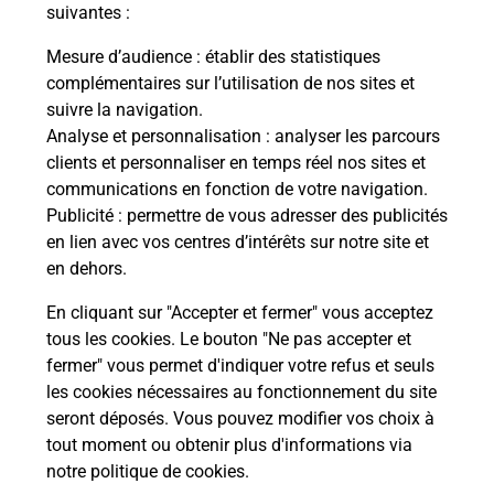
modification de livraison ?
suivantes :
Mesure d’audience
: établir des statistiques
complémentaires sur l’utilisation de nos sites et
Comment La Poste participe-t-elle
suivre la navigation.
à votre sécurité au quotidien ?
Analyse et personnalisation
: analyser les parcours
clients et personnaliser en temps réel nos sites et
communications en fonction de votre navigation.
Puis-je passer mon code de la route
Publicité
: permettre de vous adresser des publicités
avec La Poste et sous quelles
en lien avec vos centres d’intérêts sur notre site et
conditions ?
en dehors.
En cliquant sur "Accepter et fermer" vous acceptez
tous les cookies. Le bouton "Ne pas accepter et
fermer" vous permet d'indiquer votre refus et seuls
Localiser
Liste
Morbihan
LE CROISTY
les cookies nécessaires au fonctionnement du site
seront déposés. Vous pouvez modifier vos choix à
tout moment ou obtenir plus d'informations via
notre politique de cookies
.