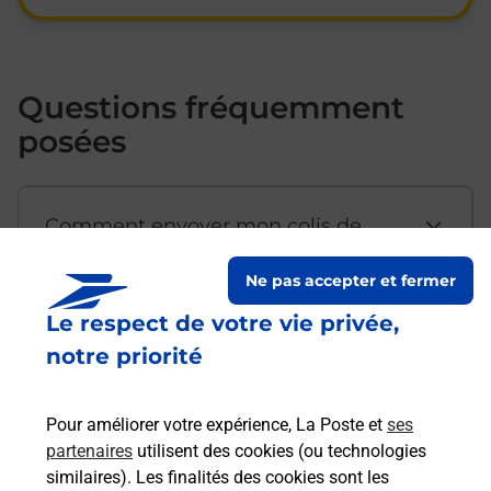
Questions fréquemment
posées
Comment envoyer mon colis de
chez moi ?
Ne pas accepter et fermer
Le respect de votre vie privée,
Est-il possible d’acheter un
notre priorité
emballage directement depuis un
bureau de Poste ?
Pour améliorer votre expérience, La Poste et
ses
partenaires
utilisent des cookies (ou technologies
Comment demander une
similaires). Les finalités des cookies sont les