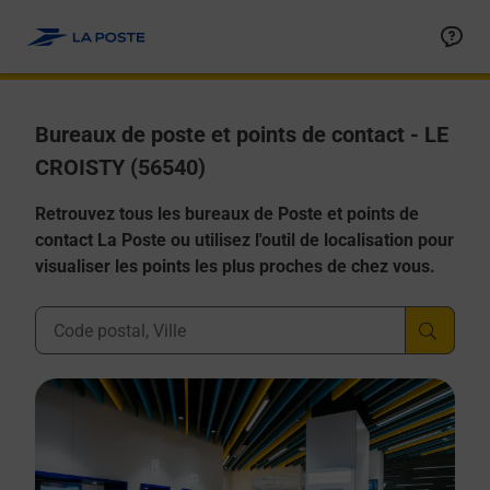
Allez au contenu
Afficher ou masquer la réponse
Afficher ou masquer la réponse
Afficher ou masquer la réponse
Afficher ou masquer la réponse
Afficher ou masquer la réponse
Bureaux de poste et points de contact - LE
CROISTY (56540)
Retrouvez tous les bureaux de Poste et points de
contact La Poste ou utilisez l'outil de localisation pour
visualiser les points les plus proches de chez vous.
Ville, Département, Code Postal