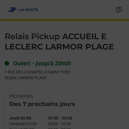
Le lien s'ouvre dans un nouvel onglet
Allez au contenu
Day of the Week
Get directions to Relais Pickup at 1 RUE DE LA CHAPELLE S
Hours
Relais Pickup
ACCUEIL E
LECLERC LARMOR PLAGE
Ouvert
-
jusqu'à
20h00
1 RUE DE LA CHAPELLE SAINT YVES
56260
LARMOR PLAGE
Horaires
Des 7 prochains jours
Jeudi 06/08
09:00
-
20:00
Vendredi 07/08
09:00
-
20:00