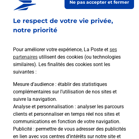
Ne pas accepter et fermer
Ouvert
-
jusqu'à
23h59
Le respect de votre vie privée,
1 RUE DE BRETAGNE
56260
LARMOR PLAGE
notre priorité
En savoir plus
Pour améliorer votre expérience, La Poste et
ses
partenaires
utilisent des cookies (ou technologies
Malin !
similaires). Les finalités des cookies sont les
suivantes :
La Poste
Mesure d’audience
: établir des statistiques
en ligne
complémentaires sur l’utilisation de nos sites et
suivre la navigation.
Ouvert 24h/24
Analyse et personnalisation
: analyser les parcours
clients et personnaliser en temps réel nos sites et
En savoir plus
communications en fonction de votre navigation.
Publicité
: permettre de vous adresser des publicités
en lien avec vos centres d’intérêts sur notre site et