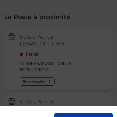
La Poste à proximité
Relais Pickup
LISSAC OPTICIEN
Fermé
13 RUE FRANCOIS TOULLEC
56100
LORIENT
En savoir plus
Relais Pickup
CONSIGNE HOTEL RINASCITEL
LARMOR