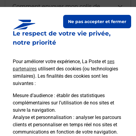
Comment envoyer mon colis de
chez moi ?
Ne pas accepter et fermer
Le respect de votre vie privée,
Est-il possible d’acheter un
notre priorité
emballage directement depuis un
bureau de Poste ?
Pour améliorer votre expérience, La Poste et
ses
partenaires
utilisent des cookies (ou technologies
Comment demander une
similaires). Les finalités des cookies sont les
modification de livraison ?
suivantes :
Mesure d’audience
: établir des statistiques
complémentaires sur l’utilisation de nos sites et
Comment La Poste participe-t-elle
suivre la navigation.
à votre sécurité au quotidien ?
Analyse et personnalisation
: analyser les parcours
clients et personnaliser en temps réel nos sites et
communications en fonction de votre navigation.