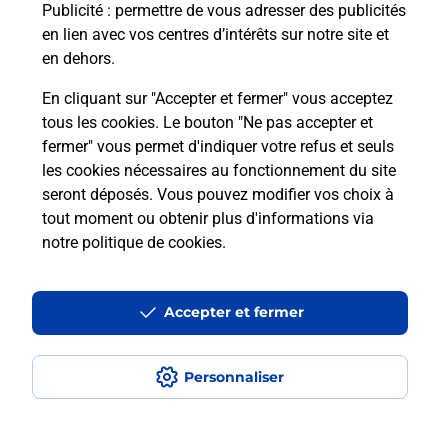
Puis-je passer mon code de la route
Publicité
: permettre de vous adresser des publicités
avec La Poste et sous quelles
en lien avec vos centres d’intérêts sur notre site et
conditions ?
en dehors.
En cliquant sur "Accepter et fermer" vous acceptez
tous les cookies. Le bouton "Ne pas accepter et
fermer" vous permet d'indiquer votre refus et seuls
Localiser
Liste
Morbihan
LANESTER
les cookies nécessaires au fonctionnement du site
seront déposés. Vous pouvez modifier vos choix à
tout moment ou obtenir plus d'informations via
notre politique de cookies
.
Plan du site
Accessibilité : partiellement conforme
Accepter et fermer
Conditions contractuelles
Personnaliser
Mentions légales
Données personnelles et cookies