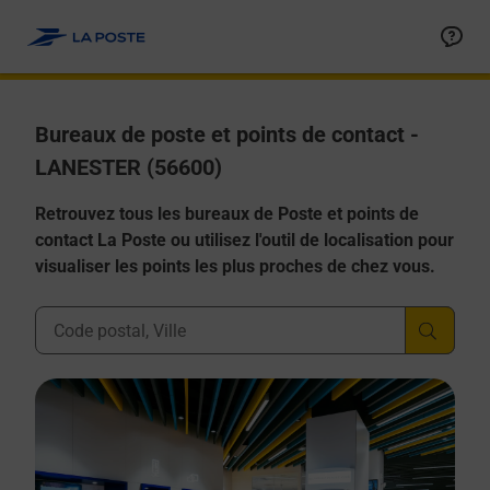
Allez au contenu
Afficher ou masquer la réponse
Afficher ou masquer la réponse
Afficher ou masquer la réponse
Afficher ou masquer la réponse
Afficher ou masquer la réponse
Bureaux de poste et points de contact -
LANESTER (56600)
Retrouvez tous les bureaux de Poste et points de
contact La Poste ou utilisez l'outil de localisation pour
visualiser les points les plus proches de chez vous.
Ville, Département, Code Postal