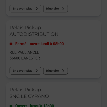
En savoir plus
Itinéraire
Le lien s'ouvre dans un nouvel onglet
Relais Pickup
AUTODISTRIBUTION
Fermé
-
ouvre lundi à
08h00
RUE PAUL ANCEL
56600
LANESTER
En savoir plus
Itinéraire
Le lien s'ouvre dans un nouvel onglet
Relais Pickup
SNC LE CYRANO
Ouvert
-
jusqu'à
13h30