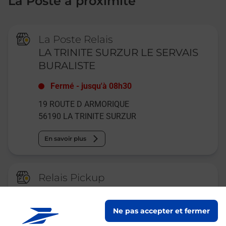
La Poste à proximité
La Poste Relais
LA TRINITE SURZUR LE SERVAIS
BURALISTE
Fermé
-
jusqu'à
08h30
19 ROUTE D ARMORIQUE
56190
LA TRINITE SURZUR
En savoir plus
Relais Pickup
CENTRE AQUATIQUE
AQUAGOLFE
Ne pas accepter et fermer
Fermé