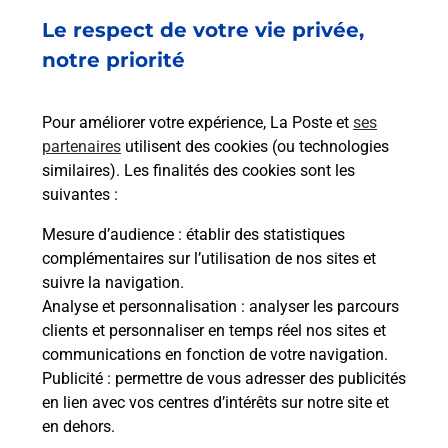
Le respect de votre vie privée,
MOTTEN GRAETAL
56450
SURZUR
notre priorité
En savoir plus
Pour améliorer votre expérience, La Poste et
ses
partenaires
utilisent des cookies (ou technologies
Malin !
similaires). Les finalités des cookies sont les
suivantes :
La Poste
Mesure d’audience
: établir des statistiques
en ligne
complémentaires sur l’utilisation de nos sites et
suivre la navigation.
Ouvert 24h/24
Analyse et personnalisation
: analyser les parcours
clients et personnaliser en temps réel nos sites et
En savoir plus
communications en fonction de votre navigation.
Publicité
: permettre de vous adresser des publicités
en lien avec vos centres d’intérêts sur notre site et
Recherchez un autre point de contact
en dehors.