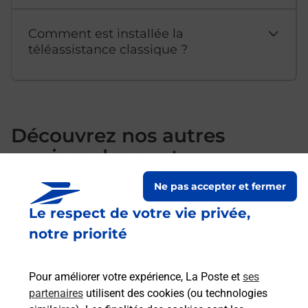
Comment est installée la
téléassistance classique ?
Découvrez nos autres
services dans votre
commune La Roche Bernard
Ne pas accepter et fermer
Le respect de votre vie privée,
notre priorité
Pour améliorer votre expérience, La Poste et
ses
partenaires
utilisent des cookies (ou technologies