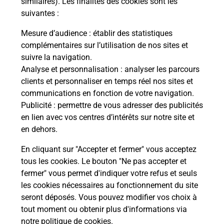
similaires). Les finalités des cookies sont les
suivantes :
Mesure d’audience
: établir des statistiques
S'inscrire au code de la route
complémentaires sur l’utilisation de nos sites et
suivre la navigation.
Vous cherchez à passer votre code de la route auto
Analyse et personnalisation
: analyser les parcours
ou moto dans la commune La Roche Bernard ?
clients et personnaliser en temps réel nos sites et
Découvrez toutes nos solutions.
communications en fonction de votre navigation.
Publicité
: permettre de vous adresser des publicités
En savoir plus
en lien avec vos centres d’intérêts sur notre site et
en dehors.
En cliquant sur "Accepter et fermer" vous acceptez
tous les cookies. Le bouton "Ne pas accepter et
Localiser
Liste
Liste - téléassistance
fermer" vous permet d'indiquer votre refus et seuls
Morbihan - téléassistance
La Roche Bernard - téléassistance
les cookies nécessaires au fonctionnement du site
seront déposés. Vous pouvez modifier vos choix à
tout moment ou obtenir plus d'informations via
notre politique de cookies
.