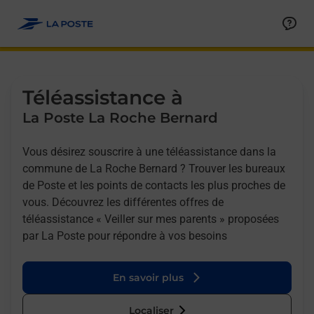
Allez au contenu
Afficher ou masquer la réponse
Afficher ou masquer la réponse
Afficher ou masquer la réponse
Téléassistance à
La Poste La Roche Bernard
Vous désirez souscrire à une téléassistance dans la
commune de La Roche Bernard ? Trouver les bureaux
de Poste et les points de contacts les plus proches de
vous. Découvrez les différentes offres de
téléassistance « Veiller sur mes parents » proposées
par La Poste pour répondre à vos besoins
En savoir plus
Localiser