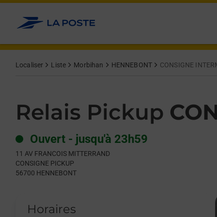
Le lien s'ouvre dans un nouvel onglet
Allez au contenu
Day of the Week
Get directions to Relais Pickup at 11 AV FRANCOIS MITTERR
Hours
Localiser
Liste
Morbihan
HENNEBONT
CONSIGNE INTE
Relais Pickup
CON
Ouvert
-
jusqu'à
23h59
11 AV FRANCOIS MITTERRAND
CONSIGNE PICKUP
56700
HENNEBONT
Horaires