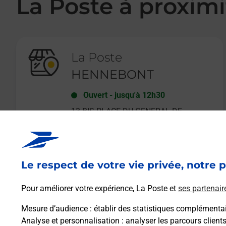
La Poste à proximi
La Poste
HENNEBONT
Ouvert
-
jusqu'à
12h30
13 BIS PLACE DU GENERAL DE
GAULLE
56700
HENNEBONT
Le respect de votre vie privée, notre p
En savoir plus
Pour améliorer votre expérience, La Poste et
ses partenair
Mesure d’audience
: établir des statistiques complémentair
Analyse et personnalisation
: analyser les parcours client