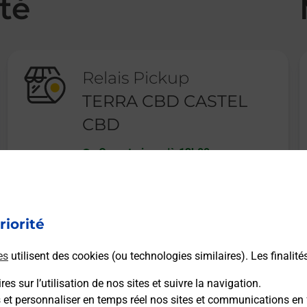
té
Relais Pickup
TERRA CBD CASTEL
CBD
Ouvert
-
jusqu'à
13h00
17 RUE TROTTIER
56700
HENNEBONT
riorité
En savoir plus
es
utilisent des cookies (ou technologies similaires). Les finalité
es sur l’utilisation de nos sites et suivre la navigation.
s et personnaliser en temps réel nos sites et communications en 