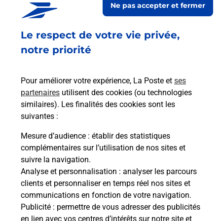
Ne pas accepter et fermer
Ouvert
-
jusqu'à
23h59
Le respect de votre vie privée,
RUE DE LA CROIX LOGEE
56380
GUER
notre priorité
En savoir plus
Pour améliorer votre expérience, La Poste et
ses
partenaires
utilisent des cookies (ou technologies
Malin !
similaires). Les finalités des cookies sont les
suivantes :
La Poste
Mesure d’audience
: établir des statistiques
en ligne
complémentaires sur l’utilisation de nos sites et
suivre la navigation.
Ouvert 24h/24
Analyse et personnalisation
: analyser les parcours
clients et personnaliser en temps réel nos sites et
En savoir plus
communications en fonction de votre navigation.
Publicité
: permettre de vous adresser des publicités
en lien avec vos centres d’intérêts sur notre site et