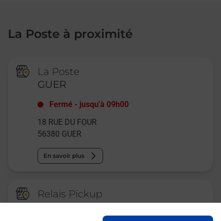
La Poste à proximité
La Poste
GUER
Fermé
-
jusqu'à
09h00
18 RUE DU FOUR
56380
GUER
En savoir plus
Relais Pickup
CONSIGNE PICKUP
INTERMARCHE GUER