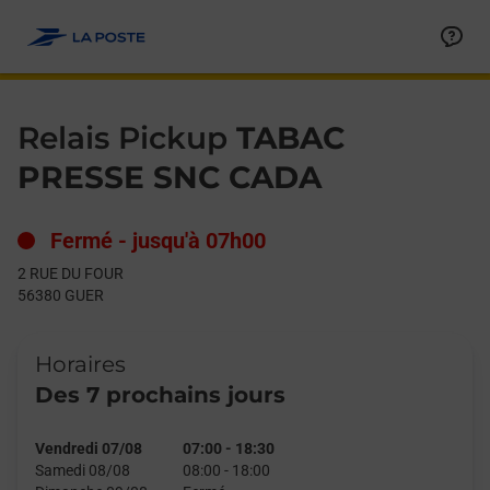
Le lien s'ouvre dans un nouvel onglet
Allez au contenu
Day of the Week
Get directions to Relais Pickup at 2 RUE DU FOUR GUER,
Hours
Relais Pickup
TABAC
PRESSE SNC CADA
Fermé
-
jusqu'à
07h00
2 RUE DU FOUR
56380
GUER
Horaires
Des 7 prochains jours
Vendredi 07/08
07:00
-
18:30
Samedi 08/08
08:00
-
18:00