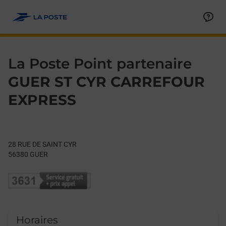
Le lien s'ouvre dans un nouvel onglet
Allez au contenu
Day of the Week
Get directions to La Poste Point partenaire at 28 RUE DE SAIN
Hours
La Poste Point partenaire
GUER ST CYR CARREFOUR
EXPRESS
28 RUE DE SAINT CYR
56380
GUER
Horaires