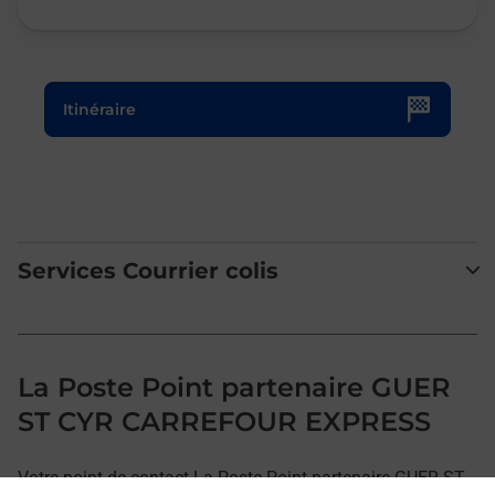
Le lien s'ouvre dans un nouvel onglet
Itinéraire
Services Courrier colis
La Poste Point partenaire GUER
ST CYR CARREFOUR EXPRESS
Votre point de contact La Poste Point partenaire GUER ST