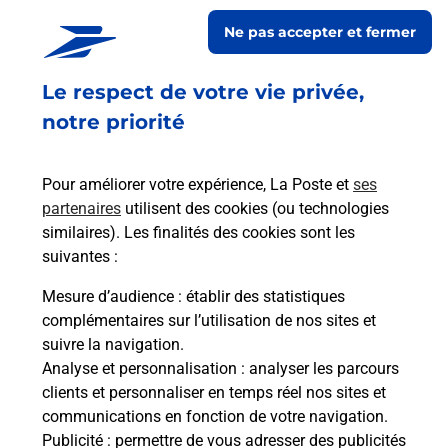
CYR CARREFOUR EXPRESS vous accueille à GUER pour
Ne pas accepter et fermer
répondre à vos besoins d'affranchissement Courrier-Colis.
Le respect de votre vie privée,
Retrouvez toutes nos offres en ligne sur notre site
notre priorité
Pour améliorer votre expérience, La Poste et
ses
partenaires
utilisent des cookies (ou technologies
similaires). Les finalités des cookies sont les
suivantes :
Mesure d’audience
: établir des statistiques
complémentaires sur l’utilisation de nos sites et
suivre la navigation.
Analyse et personnalisation
: analyser les parcours
clients et personnaliser en temps réel nos sites et
communications en fonction de votre navigation.
Publicité
: permettre de vous adresser des publicités