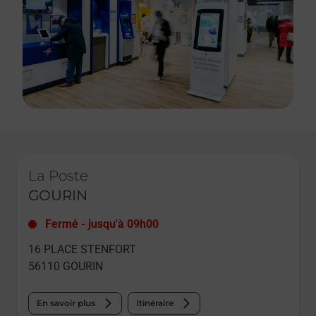
Le lien s'ouvre dans un nouvel onglet
La Poste
GOURIN
Fermé
-
jusqu'à
09h00
16 PLACE STENFORT
56110
GOURIN
En savoir plus
Itinéraire