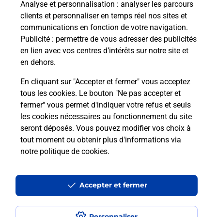
à votre sécurité au quotidien ?
Analyse et personnalisation
: analyser les parcours
clients et personnaliser en temps réel nos sites et
communications en fonction de votre navigation.
Puis-je passer mon code de la route
Publicité
: permettre de vous adresser des publicités
avec La Poste et sous quelles
en lien avec vos centres d’intérêts sur notre site et
conditions ?
en dehors.
En cliquant sur "Accepter et fermer" vous acceptez
tous les cookies. Le bouton "Ne pas accepter et
fermer" vous permet d'indiquer votre refus et seuls
Localiser
Liste
Morbihan
GOURIN
les cookies nécessaires au fonctionnement du site
seront déposés. Vous pouvez modifier vos choix à
tout moment ou obtenir plus d'informations via
notre politique de cookies
.
Plan du site
Accessibilité : partiellement conforme
Accepter et fermer
Conditions contractuelles
Personnaliser