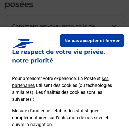
posées
Comment envoyer mon colis de
chez moi ?
Ne pas accepter et fermer
Le respect de votre vie privée,
Est-il possible d’acheter un
notre priorité
emballage directement depuis un
bureau de Poste ?
Pour améliorer votre expérience, La Poste et
ses
partenaires
utilisent des cookies (ou technologies
Comment demander une
similaires). Les finalités des cookies sont les
modification de livraison ?
suivantes :
Mesure d’audience
: établir des statistiques
complémentaires sur l’utilisation de nos sites et
Comment La Poste participe-t-elle
suivre la navigation.