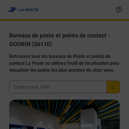
Allez au contenu
Afficher ou masquer la réponse
Afficher ou masquer la réponse
Afficher ou masquer la réponse
Afficher ou masquer la réponse
Afficher ou masquer la réponse
Bureaux de poste et points de contact -
GOURIN (56110)
Retrouvez tous les bureaux de Poste et points de
contact La Poste ou utilisez l'outil de localisation pour
visualiser les points les plus proches de chez vous.
Ville, Département, Code Postal