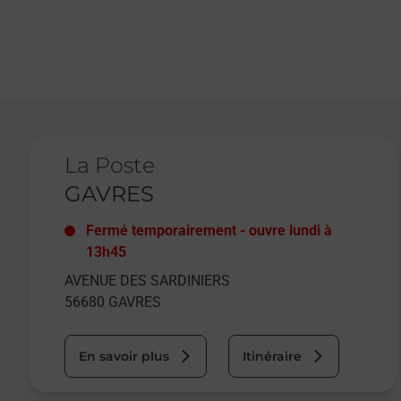
Le lien s'ouvre dans un nouvel onglet
La Poste
GAVRES
Fermé temporairement
-
ouvre lundi à
13h45
AVENUE DES SARDINIERS
56680
GAVRES
En savoir plus
Itinéraire