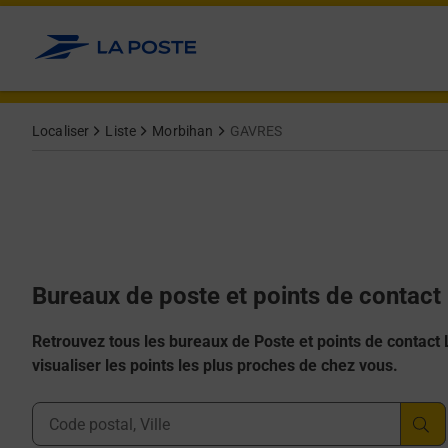
Allez au contenu
Afficher ou masquer la réponse
Afficher ou masquer la réponse
Afficher ou masquer la réponse
Afficher ou masquer la réponse
Afficher ou masquer la réponse
Localiser
Liste
Morbihan
GAVRES
Bureaux de poste et points de contac
Retrouvez tous les bureaux de Poste et points de contact La
visualiser les points les plus proches de chez vous.
Ville, Département, Code Postal