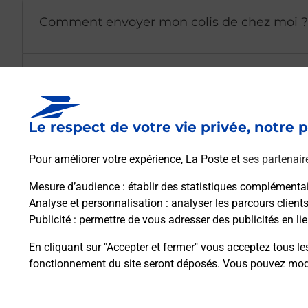
Comment envoyer mon colis de chez moi ?
Est-il possible d’acheter un emballage dir
Le respect de votre vie privée, notre p
Comment demander une modification de li
Pour améliorer votre expérience, La Poste et
ses partenair
Mesure d’audience
: établir des statistiques complémentair
Comment La Poste participe-t-elle à votre 
Analyse et personnalisation
: analyser les parcours client
Publicité
: permettre de vous adresser des publicités en lie
Puis-je passer mon code de la route avec La
En cliquant sur "Accepter et fermer" vous acceptez tous le
fonctionnement du site seront déposés. Vous pouvez modi