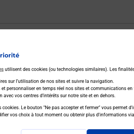
ectement depuis un bureau de Poste ?
riorité
vraison ?
es
utilisent des cookies (ou technologies similaires). Les finalité
es sur l’utilisation de nos sites et suivre la navigation.
sécurité au quotidien ?
s et personnaliser en temps réel nos sites et communications en 
n avec vos centres d’intérêts sur notre site et en dehors.
 Poste et sous quelles conditions ?
s cookies. Le bouton "Ne pas accepter et fermer" vous permet d'i
fier vos choix à tout moment ou obtenir plus d'informations vi