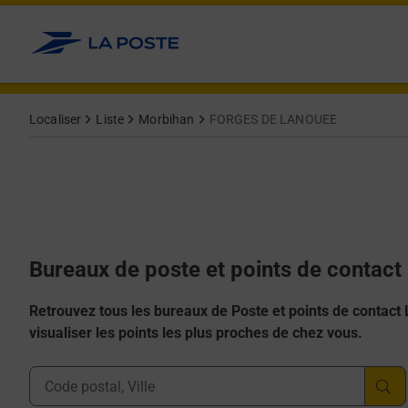
Allez au contenu
Afficher ou masquer la réponse
Afficher ou masquer la réponse
Afficher ou masquer la réponse
Afficher ou masquer la réponse
Afficher ou masquer la réponse
Localiser
Liste
Morbihan
FORGES DE LANOUEE
Bureaux de poste et points de conta
Retrouvez tous les bureaux de Poste et points de contact La
visualiser les points les plus proches de chez vous.
Ville, Département, Code Postal