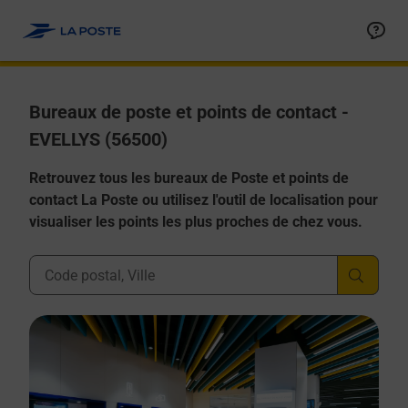
Allez au contenu
Afficher ou masquer la réponse
Afficher ou masquer la réponse
Afficher ou masquer la réponse
Afficher ou masquer la réponse
Afficher ou masquer la réponse
Bureaux de poste et points de contact -
EVELLYS (56500)
Retrouvez tous les bureaux de Poste et points de
contact La Poste ou utilisez l'outil de localisation pour
visualiser les points les plus proches de chez vous.
Ville, Département, Code Postal