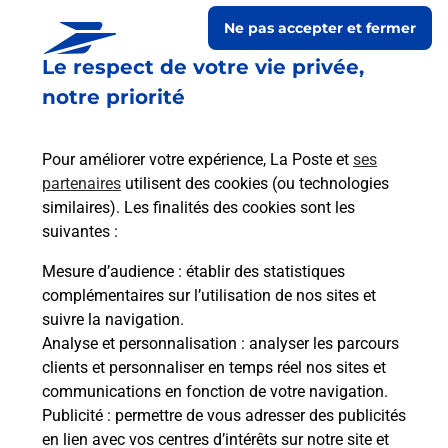
chez moi ?
Ne pas accepter et fermer
Le respect de votre vie privée,
Est-il possible d’acheter un
notre priorité
emballage directement depuis un
bureau de Poste ?
Pour améliorer votre expérience, La Poste et
ses
partenaires
utilisent des cookies (ou technologies
Comment demander une
similaires). Les finalités des cookies sont les
modification de livraison ?
suivantes :
Mesure d’audience
: établir des statistiques
complémentaires sur l’utilisation de nos sites et
Comment La Poste participe-t-elle
suivre la navigation.
à votre sécurité au quotidien ?
Analyse et personnalisation
: analyser les parcours
clients et personnaliser en temps réel nos sites et
communications en fonction de votre navigation.
Puis-je passer mon code de la route
Publicité
: permettre de vous adresser des publicités
avec La Poste et sous quelles
en lien avec vos centres d’intérêts sur notre site et