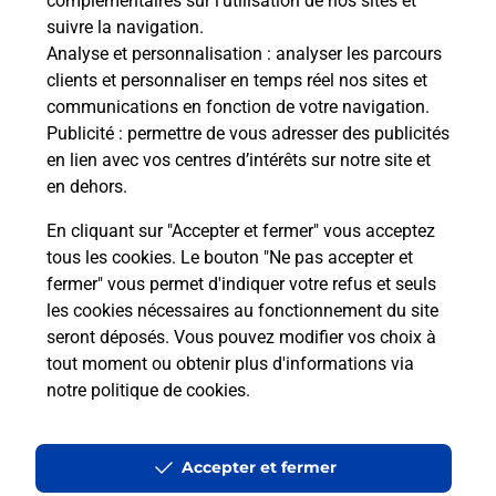
complémentaires sur l’utilisation de nos sites et
Comment La Poste participe-t-elle
suivre la navigation.
à votre sécurité au quotidien ?
Analyse et personnalisation
: analyser les parcours
clients et personnaliser en temps réel nos sites et
communications en fonction de votre navigation.
Puis-je passer mon code de la route
Publicité
: permettre de vous adresser des publicités
avec La Poste et sous quelles
en lien avec vos centres d’intérêts sur notre site et
conditions ?
en dehors.
En cliquant sur "Accepter et fermer" vous acceptez
tous les cookies. Le bouton "Ne pas accepter et
fermer" vous permet d'indiquer votre refus et seuls
Localiser
Liste
Morbihan
CLEGUEREC
les cookies nécessaires au fonctionnement du site
seront déposés. Vous pouvez modifier vos choix à
tout moment ou obtenir plus d'informations via
notre politique de cookies
.
Plan du site
Accessibilité : partiellement conforme
Accepter et fermer