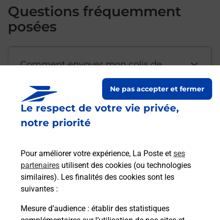
Questions fréquemment
posées
Comment envoyer mon colis de
chez moi ?
Ne pas accepter et fermer
Le respect de votre vie privée,
Est-il possible d’acheter un
notre priorité
emballage directement depuis un
bureau de Poste ?
Pour améliorer votre expérience, La Poste et
ses
partenaires
utilisent des cookies (ou technologies
Comment demander une
similaires). Les finalités des cookies sont les
modification de livraison ?
suivantes :
Mesure d’audience
: établir des statistiques