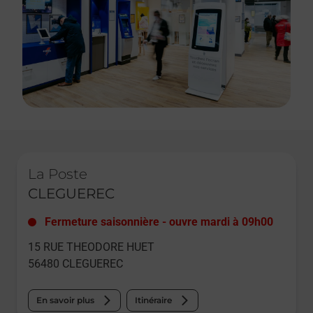
Le lien s'ouvre dans un nouvel onglet
La Poste
CLEGUEREC
Fermeture saisonnière
-
ouvre mardi à
09h00
15 RUE THEODORE HUET
56480
CLEGUEREC
En savoir plus
Itinéraire