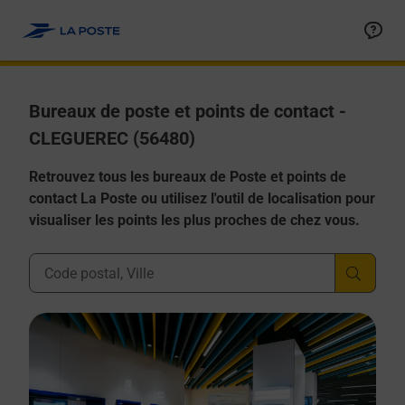
Allez au contenu
Afficher ou masquer la réponse
Afficher ou masquer la réponse
Afficher ou masquer la réponse
Afficher ou masquer la réponse
Afficher ou masquer la réponse
Bureaux de poste et points de contact -
CLEGUEREC (56480)
Retrouvez tous les bureaux de Poste et points de
contact La Poste ou utilisez l'outil de localisation pour
visualiser les points les plus proches de chez vous.
Ville, Département, Code Postal