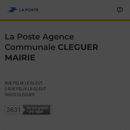
Le lien s'ouvre dans un nouvel onglet
Allez au contenu
Day of the Week
Get directions to La Poste Agence Communale at RUE FELIX 
Hours
La Poste Agence
Communale
CLEGUER
MAIRIE
RUE FELIX LE GLEUT
2 RUE FELIX LE GLEUT
56620
CLEGUER