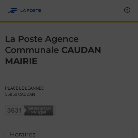
Le lien s'ouvre dans un nouvel onglet
Allez au contenu
Day of the Week
Get directions to La Poste Agence Communale at PLACE LE 
Hours
La Poste Agence
Communale
CAUDAN
MAIRIE
PLACE LE LEANNEC
56850
CAUDAN
Horaires