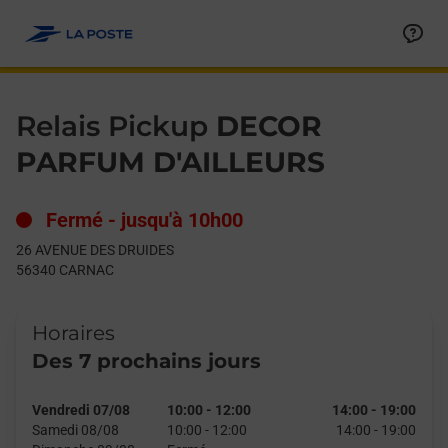
Le lien s'ouvre dans un nouvel onglet
Allez au contenu
Day of the Week
Get directions to Relais Pickup at 26 AVENUE DES DRUIDES CA
Hours
Relais Pickup
DECOR
PARFUM D'AILLEURS
Fermé
-
jusqu'à
10h00
26 AVENUE DES DRUIDES
56340
CARNAC
Horaires
Des 7 prochains jours
Vendredi 07/08
10:00
-
12:00
14:00
-
19:00
Samedi 08/08
10:00
-
12:00
14:00
-
19:00