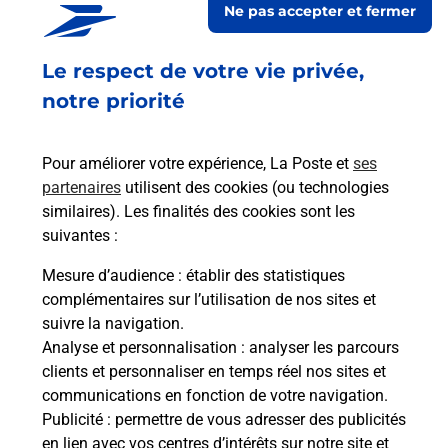
Ne pas accepter et fermer
Fermé
-
jusqu'à
09h00
Le respect de votre vie privée,
AVENUE ZACHARIE LE ROUZIC
56340
CARNAC
notre priorité
En savoir plus
Pour améliorer votre expérience, La Poste et
ses
partenaires
utilisent des cookies (ou technologies
Malin !
similaires). Les finalités des cookies sont les
suivantes :
La Poste
Mesure d’audience
: établir des statistiques
en ligne
complémentaires sur l’utilisation de nos sites et
suivre la navigation.
Ouvert 24h/24
Analyse et personnalisation
: analyser les parcours
clients et personnaliser en temps réel nos sites et
En savoir plus
communications en fonction de votre navigation.
Publicité
: permettre de vous adresser des publicités
en lien avec vos centres d’intérêts sur notre site et