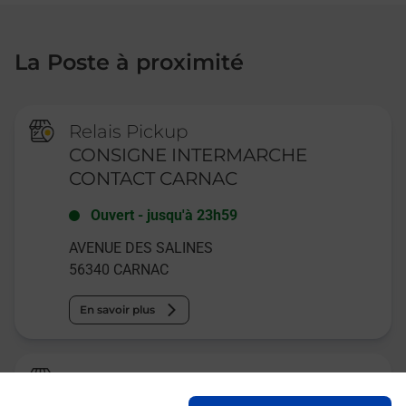
La Poste à proximité
Relais Pickup
CONSIGNE INTERMARCHE
CONTACT CARNAC
Ouvert
-
jusqu'à
23h59
AVENUE DES SALINES
56340
CARNAC
En savoir plus
La Poste
CARNAC