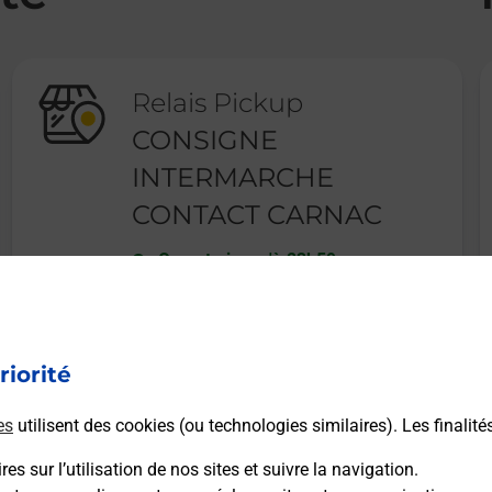
Relais Pickup
CONSIGNE
INTERMARCHE
CONTACT CARNAC
Ouvert
-
jusqu'à
23h59
AVENUE DES SALINES
56340
CARNAC
riorité
En savoir plus
es
utilisent des cookies (ou technologies similaires). Les finalité
es sur l’utilisation de nos sites et suivre la navigation.