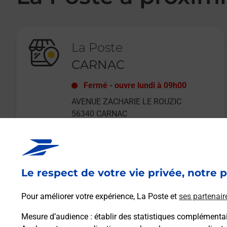
La Poste
CARNAC
Fermé
-
ouvre lundi à
09h00
AVENUE ZACHARIE LE ROUZIC
56340
CARNAC
Le respect de votre vie privée, notre p
En savoir plus
Pour améliorer votre expérience, La Poste et
ses partenair
Mesure d’audience
: établir des statistiques complémentair