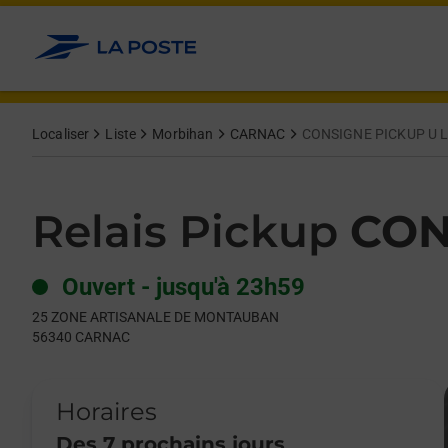
Le lien s'ouvre dans un nouvel onglet
Allez au contenu
Day of the Week
Get directions to Relais Pickup at 25 ZONE ARTISANALE DE
Hours
Localiser
Liste
Morbihan
CARNAC
CONSIGNE PICKUP U 
Relais Pickup
CON
Ouvert
-
jusqu'à
23h59
25 ZONE ARTISANALE DE MONTAUBAN
56340
CARNAC
Horaires
Des 7 prochains jours