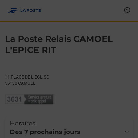
Le lien s'ouvre dans un nouvel onglet
Allez au contenu
Day of the Week
Get directions to La Poste Relais at 11 PLACE DE L EGLISE CA
Hours
La Poste Relais
CAMOEL
L'EPICE RIT
11 PLACE DE L EGLISE
56130
CAMOEL
Horaires
Des 7 prochains jours