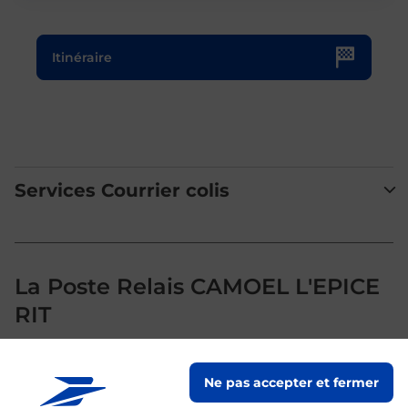
Le lien s'ouvre dans un nouvel onglet
Itinéraire
Services Courrier colis
La Poste Relais CAMOEL L'EPICE
RIT
Votre point de contact La Poste Relais CAMOEL L'EPICE
Ne pas accepter et fermer
RIT vous accueille à CAMOEL pour répondre à vos besoins
d'affranchissement Courrier-Colis.