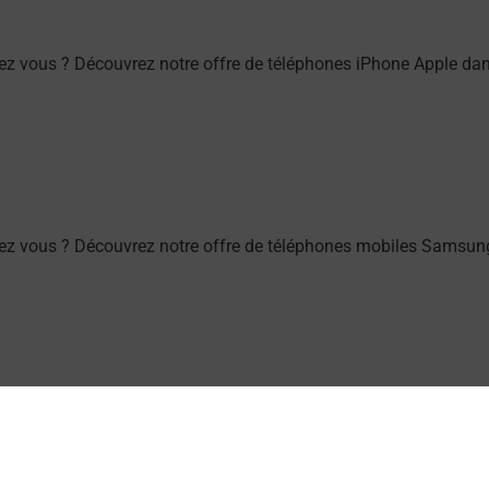
z vous ? Découvrez notre offre de téléphones iPhone Apple da
ez vous ? Découvrez notre offre de téléphones mobiles Samsun
) ? Découvrez toutes les solutions proposées par La Poste.