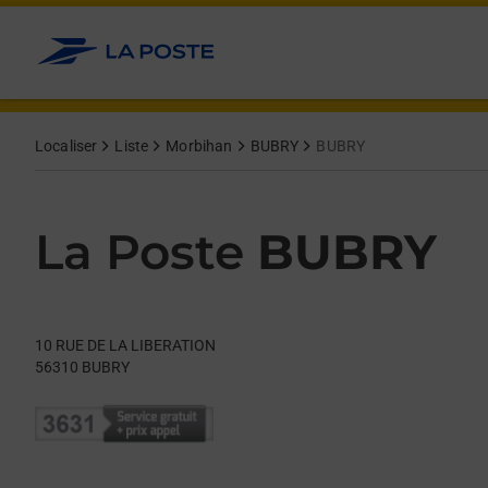
Le lien s'ouvre dans un nouvel onglet
Allez au contenu
Day of the Week
Get directions to La Poste at 10 RUE DE LA LIBERATION BUBRY,
Hours
Localiser
Liste
Morbihan
BUBRY
BUBRY
La Poste
BUBRY
10 RUE DE LA LIBERATION
56310
BUBRY