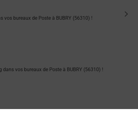
suiva
ns vos bureaux de Poste à BUBRY (56310) !
g dans vos bureaux de Poste à BUBRY (56310) !