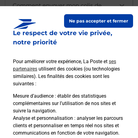
Comment envoyer mon colis de
chez moi ?
Ne pas accepter et fermer
Le respect de votre vie privée,
Est-il possible d’acheter un
notre priorité
emballage directement depuis un
bureau de Poste ?
Pour améliorer votre expérience, La Poste et
ses
partenaires
utilisent des cookies (ou technologies
Comment demander une
similaires). Les finalités des cookies sont les
modification de livraison ?
suivantes :
Mesure d’audience
: établir des statistiques
complémentaires sur l’utilisation de nos sites et
Comment La Poste participe-t-elle
suivre la navigation.
à votre sécurité au quotidien ?
Analyse et personnalisation
: analyser les parcours
clients et personnaliser en temps réel nos sites et
communications en fonction de votre navigation.