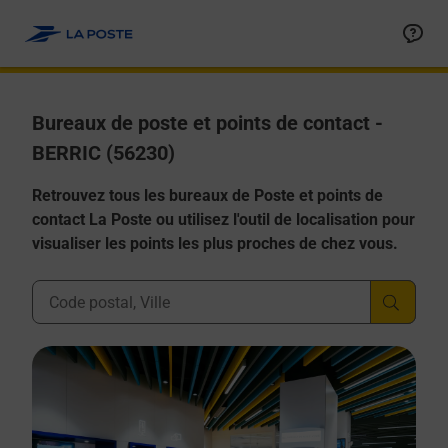
Allez au contenu
Afficher ou masquer la réponse
Afficher ou masquer la réponse
Afficher ou masquer la réponse
Afficher ou masquer la réponse
Afficher ou masquer la réponse
Bureaux de poste et points de contact -
BERRIC (56230)
Retrouvez tous les bureaux de Poste et points de
contact La Poste ou utilisez l'outil de localisation pour
visualiser les points les plus proches de chez vous.
Ville, Département, Code Postal