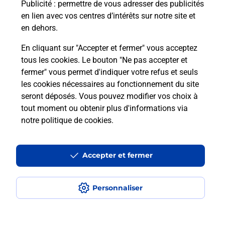
Puis-je passer mon code de la route
Publicité
: permettre de vous adresser des publicités
avec La Poste et sous quelles
en lien avec vos centres d’intérêts sur notre site et
conditions ?
en dehors.
En cliquant sur "Accepter et fermer" vous acceptez
tous les cookies. Le bouton "Ne pas accepter et
fermer" vous permet d'indiquer votre refus et seuls
Localiser
Liste
Morbihan
BERRIC
les cookies nécessaires au fonctionnement du site
seront déposés. Vous pouvez modifier vos choix à
tout moment ou obtenir plus d'informations via
notre politique de cookies
.
Plan du site
Accessibilité : partiellement conforme
Accepter et fermer
Conditions contractuelles
Personnaliser
Mentions légales
Données personnelles et cookies