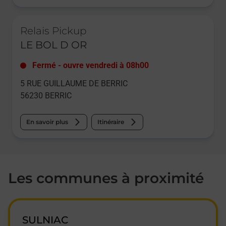
Le lien s'ouvre dans un nouvel onglet
Relais Pickup
LE BOL D OR
Fermé
-
ouvre vendredi à
08h00
5 RUE GUILLAUME DE BERRIC
56230
BERRIC
En savoir plus
Itinéraire
Les communes à proximité
SULNIAC