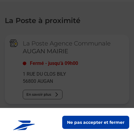
La Poste à proximité
La Poste Agence Communale
AUGAN MAIRIE
Fermé
-
jusqu'à
09h00
1 RUE DU CLOS BILY
56800
AUGAN
En savoir plus
La Poste Agence Communale
Ne pas accepter et fermer
CAMPENEAC MAIRIE