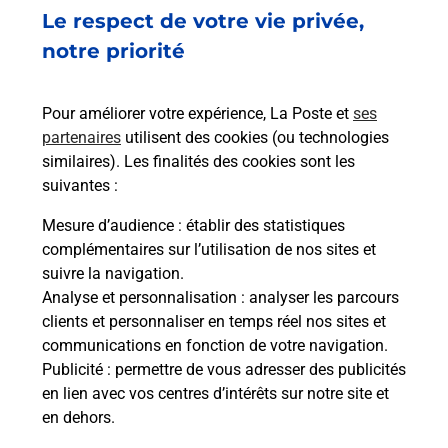
Fermé
-
jusqu'à
09h15
Le respect de votre vie privée,
4 PLACE DE LA MAIRIE
notre priorité
56800
CAMPENEAC
Pour améliorer votre expérience, La Poste et
ses
En savoir plus
partenaires
utilisent des cookies (ou technologies
similaires). Les finalités des cookies sont les
Malin !
suivantes :
Mesure d’audience
: établir des statistiques
La Poste
complémentaires sur l’utilisation de nos sites et
en ligne
suivre la navigation.
Analyse et personnalisation
: analyser les parcours
Ouvert 24h/24
clients et personnaliser en temps réel nos sites et
communications en fonction de votre navigation.
En savoir plus
Publicité
: permettre de vous adresser des publicités
en lien avec vos centres d’intérêts sur notre site et
en dehors.
Recherchez un autre point de contact