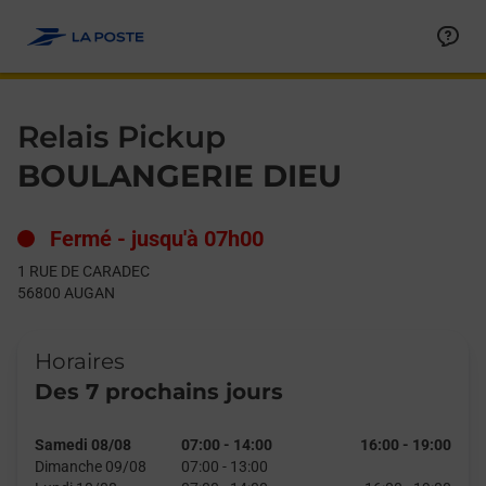
Le lien s'ouvre dans un nouvel onglet
Allez au contenu
Day of the Week
Get directions to Relais Pickup at 1 RUE DE CARADEC AUGAN,
Hours
Relais Pickup
BOULANGERIE DIEU
Fermé
-
jusqu'à
07h00
1 RUE DE CARADEC
56800
AUGAN
Horaires
Des 7 prochains jours
Samedi 08/08
07:00
-
14:00
16:00
-
19:00
Dimanche 09/08
07:00
-
13:00