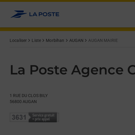
Le lien s'ouvre dans un nouvel onglet
Allez au contenu
Day of the Week
Get directions to La Poste Agence Communale at 1 RUE DU CL
Hours
Localiser
Liste
Morbihan
AUGAN
AUGAN MAIRIE
La Poste Agence
1 RUE DU CLOS BILY
56800
AUGAN