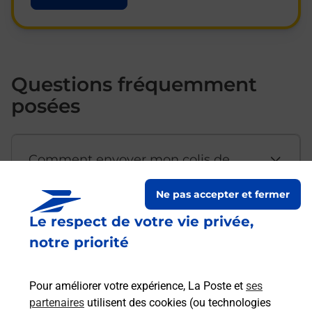
Questions fréquemment
posées
Comment envoyer mon colis de
chez moi ?
Ne pas accepter et fermer
Le respect de votre vie privée,
Est-il possible d’acheter un
notre priorité
emballage directement depuis un
bureau de Poste ?
Pour améliorer votre expérience, La Poste et
ses
partenaires
utilisent des cookies (ou technologies