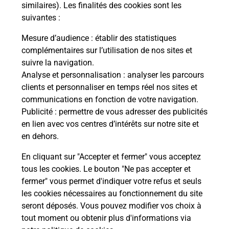
Comment demander une
similaires). Les finalités des cookies sont les
modification de livraison ?
suivantes :
Mesure d’audience
: établir des statistiques
complémentaires sur l’utilisation de nos sites et
Comment La Poste participe-t-elle
suivre la navigation.
à votre sécurité au quotidien ?
Analyse et personnalisation
: analyser les parcours
clients et personnaliser en temps réel nos sites et
communications en fonction de votre navigation.
Puis-je passer mon code de la route
Publicité
: permettre de vous adresser des publicités
avec La Poste et sous quelles
en lien avec vos centres d’intérêts sur notre site et
conditions ?
en dehors.
En cliquant sur "Accepter et fermer" vous acceptez
tous les cookies. Le bouton "Ne pas accepter et
fermer" vous permet d'indiquer votre refus et seuls
Localiser
Liste
Morbihan
ALLAIRE
les cookies nécessaires au fonctionnement du site
seront déposés. Vous pouvez modifier vos choix à
tout moment ou obtenir plus d'informations via