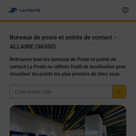
Allez au contenu
Afficher ou masquer la réponse
Afficher ou masquer la réponse
Afficher ou masquer la réponse
Afficher ou masquer la réponse
Afficher ou masquer la réponse
Bureaux de poste et points de contact -
ALLAIRE (56350)
Retrouvez tous les bureaux de Poste et points de
contact La Poste ou utilisez l'outil de localisation pour
visualiser les points les plus proches de chez vous.
Ville, Département, Code Postal