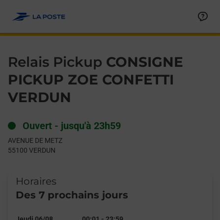
Le lien s'ouvre dans un nouvel onglet
Allez au contenu
Day of the Week
Get directions to Relais Pickup at AVENUE DE METZ VERDUN,
Hours
Relais Pickup
CONSIGNE
PICKUP ZOE CONFETTI
VERDUN
Ouvert
-
jusqu'à
23h59
AVENUE DE METZ
55100
VERDUN
Horaires
Des 7 prochains jours
Jeudi 06/08
00:01
-
23:59