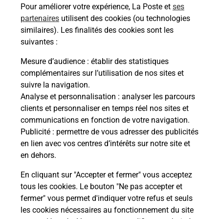
Pour améliorer votre expérience, La Poste et
ses
partenaires
utilisent des cookies (ou technologies
Malin !
similaires). Les finalités des cookies sont les
suivantes :
La Poste
Mesure d’audience
: établir des statistiques
en ligne
complémentaires sur l’utilisation de nos sites et
suivre la navigation.
Ouvert 24h/24
Analyse et personnalisation
: analyser les parcours
clients et personnaliser en temps réel nos sites et
En savoir plus
communications en fonction de votre navigation.
Publicité
: permettre de vous adresser des publicités
en lien avec vos centres d’intérêts sur notre site et
Recherchez un autre point de contact
en dehors.
En cliquant sur "Accepter et fermer" vous acceptez
tous les cookies. Le bouton "Ne pas accepter et
Localiser
Liste
Meuse
VERDUN
fermer" vous permet d'indiquer votre refus et seuls
CONSIGNE PICKUP ZOE CONFETTI VERDUN
les cookies nécessaires au fonctionnement du site