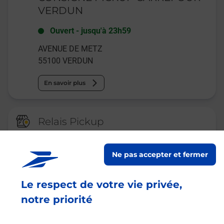
VERDUN
Ouvert
-
jusqu'à
23h59
AVENUE DE METZ
55100
VERDUN
En savoir plus
Relais Pickup
CONSIGNE PICKUP GRAND FRAIS
VERDUN
Ne pas accepter et fermer
Ouvert
-
jusqu'à
23h59
Le respect de votre vie privée,
3 RUE DANIEL MORNET
55100
VERDUN
notre priorité
En savoir plus