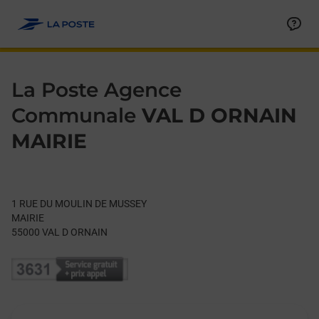
Le lien s'ouvre dans un nouvel onglet
Allez au contenu
Day of the Week
Get directions to La Poste Agence Communale at 1 RUE DU 
Hours
La Poste Agence
Communale
VAL D ORNAIN
MAIRIE
1 RUE DU MOULIN DE MUSSEY
MAIRIE
55000
VAL D ORNAIN