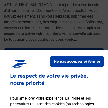
à ST LAURENT SUR OTHAIN pour répondre à vos besoins
d'affranchissement Courrier-Colis. Avec laposte.fr, vous
pouvez également, sans vous déplacer, imprimer des
timbres personnalisés, des étiquettes colis avec Colissimo,
envoyer des lettres recommandées, des lettres simples ou
encore faire suivre votre courrier à votre nouvelle adresse.
Le tout quand vous voulez, où vous voulez.
Découvrez toutes les offres et services en ligne de
La Poste
Ne pas accepter et fermer
Le respect de votre vie privée,
notre priorité
Pour améliorer votre expérience, La Poste et
ses
partenaires
utilisent des cookies (ou technologies