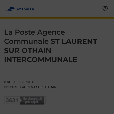
Le lien s'ouvre dans un nouvel onglet
Allez au contenu
Day of the Week
Get directions to La Poste Agence Communale at 5 RUE DE 
Hours
La Poste Agence
Communale
ST LAURENT
SUR OTHAIN
INTERCOMMUNALE
5 RUE DE LA POSTE
55150
ST LAURENT SUR OTHAIN