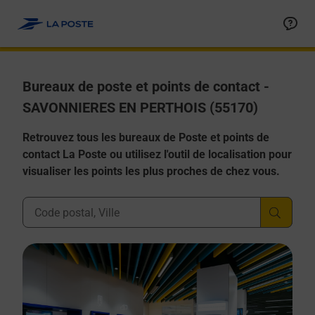
Allez au contenu
Afficher ou masquer la réponse
Afficher ou masquer la réponse
Afficher ou masquer la réponse
Afficher ou masquer la réponse
Afficher ou masquer la réponse
Bureaux de poste et points de contact -
SAVONNIERES EN PERTHOIS (55170)
Retrouvez tous les bureaux de Poste et points de
contact La Poste ou utilisez l'outil de localisation pour
visualiser les points les plus proches de chez vous.
Ville, Département, Code Postal