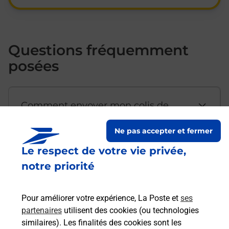
Questions fréquemment
posées
Comment envoyer mon colis de
chez moi ?
Ne pas accepter et fermer
Le respect de votre vie privée,
Est-il possible d’acheter un
notre priorité
emballage directement depuis un
bureau de Poste ?
Pour améliorer votre expérience, La Poste et
ses
partenaires
utilisent des cookies (ou technologies
Comment demander une
similaires). Les finalités des cookies sont les