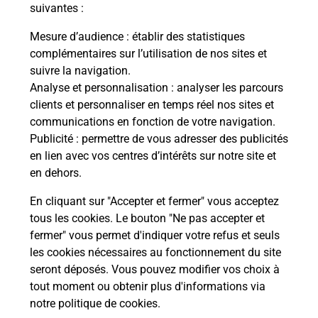
modification de livraison ?
suivantes :
Mesure d’audience
: établir des statistiques
complémentaires sur l’utilisation de nos sites et
Comment La Poste participe-t-elle
suivre la navigation.
à votre sécurité au quotidien ?
Analyse et personnalisation
: analyser les parcours
clients et personnaliser en temps réel nos sites et
communications en fonction de votre navigation.
Puis-je passer mon code de la route
Publicité
: permettre de vous adresser des publicités
avec La Poste et sous quelles
en lien avec vos centres d’intérêts sur notre site et
conditions ?
en dehors.
En cliquant sur "Accepter et fermer" vous acceptez
tous les cookies. Le bouton "Ne pas accepter et
fermer" vous permet d'indiquer votre refus et seuls
Localiser
Liste
Meuse
SAVONNIERES EN PERTHOIS
les cookies nécessaires au fonctionnement du site
seront déposés. Vous pouvez modifier vos choix à
tout moment ou obtenir plus d'informations via
notre politique de cookies
.