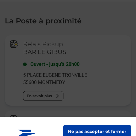
La Poste à proximité
Relais Pickup
BAR LE GIBUS
Ouvert
-
jusqu'à
20h00
5 PLACE EUGENE TRONVILLE
55600
MONTMEDY
En savoir plus
La Poste
MONTMEDY
Ne pas accepter et fermer