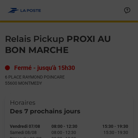
Le lien s'ouvre dans un nouvel onglet
Allez au contenu
Day of the Week
Get directions to Relais Pickup at 6 PLACE RAYMOND POINC
Hours
Relais Pickup
PROXI AU
BON MARCHE
Fermé
-
jusqu'à
15h30
6 PLACE RAYMOND POINCARE
55600
MONTMEDY
Horaires
Des 7 prochains jours
Vendredi 07/08
08:00
-
12:30
15:30
-
19:30
Samedi 08/08
08:00
-
12:30
15:30
-
19:30