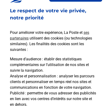
Fermé
-
jusqu'à
14h00
Le respect de votre vie privée,
2 PLACE EUGENE TRONVILLE
55600
MONTMEDY
notre priorité
En savoir plus
Pour améliorer votre expérience, La Poste et
ses
partenaires
utilisent des cookies (ou technologies
Malin !
similaires). Les finalités des cookies sont les
suivantes :
La Poste
Mesure d’audience
: établir des statistiques
en ligne
complémentaires sur l’utilisation de nos sites et
suivre la navigation.
Ouvert 24h/24
Analyse et personnalisation
: analyser les parcours
clients et personnaliser en temps réel nos sites et
En savoir plus
communications en fonction de votre navigation.
Publicité
: permettre de vous adresser des publicités
en lien avec vos centres d’intérêts sur notre site et
Recherchez un autre point de contact
en dehors.