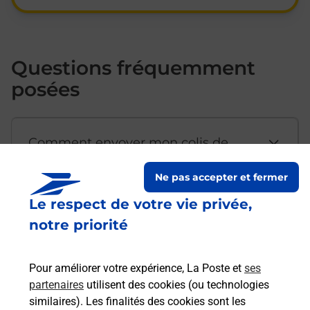
Questions fréquemment
posées
Comment envoyer mon colis de
chez moi ?
Ne pas accepter et fermer
Le respect de votre vie privée,
Est-il possible d’acheter un
notre priorité
emballage directement depuis un
bureau de Poste ?
Pour améliorer votre expérience, La Poste et
ses
partenaires
utilisent des cookies (ou technologies
Comment demander une
similaires). Les finalités des cookies sont les