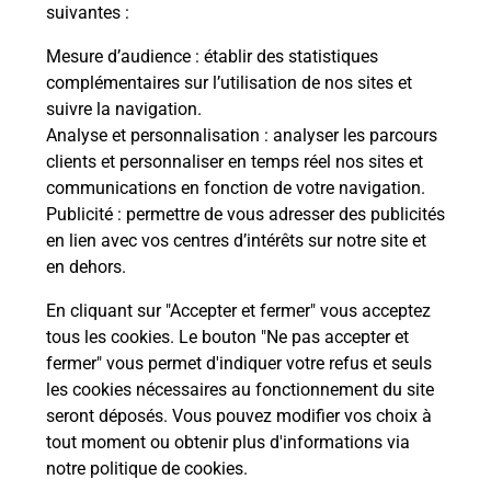
modification de livraison ?
suivantes :
Mesure d’audience
: établir des statistiques
complémentaires sur l’utilisation de nos sites et
Comment La Poste participe-t-elle
suivre la navigation.
à votre sécurité au quotidien ?
Analyse et personnalisation
: analyser les parcours
clients et personnaliser en temps réel nos sites et
communications en fonction de votre navigation.
Puis-je passer mon code de la route
Publicité
: permettre de vous adresser des publicités
avec La Poste et sous quelles
en lien avec vos centres d’intérêts sur notre site et
conditions ?
en dehors.
En cliquant sur "Accepter et fermer" vous acceptez
tous les cookies. Le bouton "Ne pas accepter et
fermer" vous permet d'indiquer votre refus et seuls
Localiser
Liste
Meuse
MONTIERS SUR SAULX
les cookies nécessaires au fonctionnement du site
seront déposés. Vous pouvez modifier vos choix à
tout moment ou obtenir plus d'informations via
notre politique de cookies
.