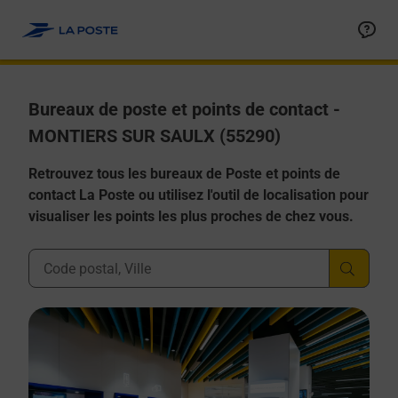
Allez au contenu
Afficher ou masquer la réponse
Afficher ou masquer la réponse
Afficher ou masquer la réponse
Afficher ou masquer la réponse
Afficher ou masquer la réponse
Bureaux de poste et points de contact -
MONTIERS SUR SAULX (55290)
Retrouvez tous les bureaux de Poste et points de
contact La Poste ou utilisez l'outil de localisation pour
visualiser les points les plus proches de chez vous.
Ville, Département, Code Postal