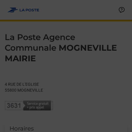
Le lien s'ouvre dans un nouvel onglet
Allez au contenu
Day of the Week
Get directions to La Poste Agence Communale at 4 RUE DE L
Hours
La Poste Agence
Communale
MOGNEVILLE
MAIRIE
4 RUE DE L'EGLISE
55800
MOGNEVILLE
Horaires