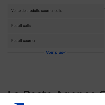
Vente de produits courrier-colis
Retrait colis
Retrait courrier
Voir plus
La Poste Agence