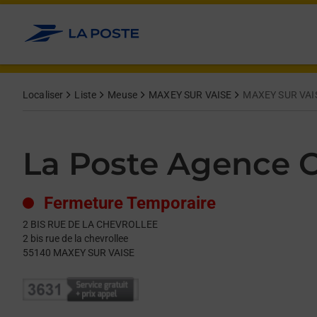
Le lien s'ouvre dans un nouvel onglet
Allez au contenu
Day of the Week
Get directions to La Poste Agence Communale at 2 BIS RUE 
Hours
Localiser
Liste
Meuse
MAXEY SUR VAISE
MAXEY SUR VAI
La Poste Agence
Fermeture Temporaire
2 BIS RUE DE LA CHEVROLLEE
2 bis rue de la chevrollee
55140
MAXEY SUR VAISE