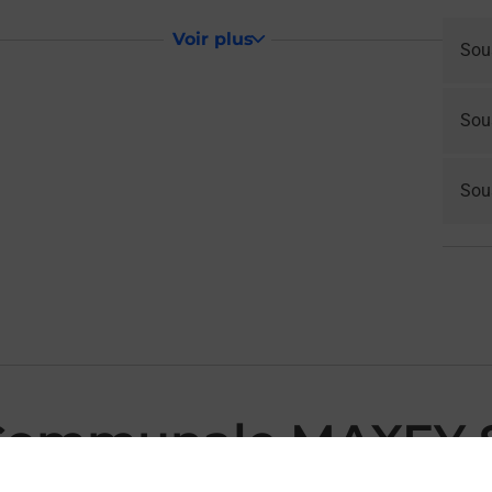
Voir plus
Sou
Sou
Sous
 Communale MAXEY 