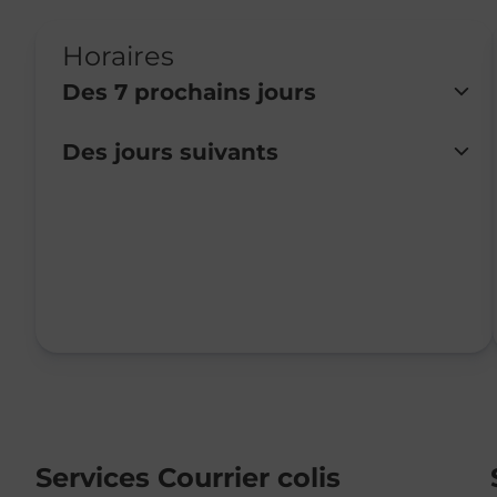
Horaires
Des 7 prochains jours
Des jours suivants
Lundi
Fermé
Mardi
Fermé
Mercredi
Fermé
Jeudi
Fermé
Vendredi
Fermé
Samedi
Fermé
Dimanche
Fermé
Services Courrier colis