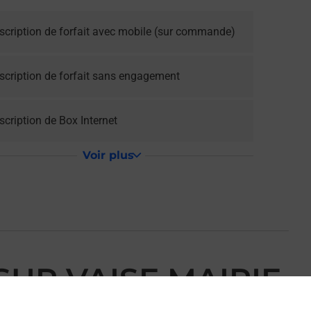
scription de forfait avec mobile (sur commande)
scription de forfait sans engagement
cription de Box Internet
Voir plus
SUR VAISE MAIRIE