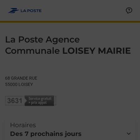
Le lien s'ouvre dans un nouvel onglet
Allez au contenu
Day of the Week
Get directions to La Poste Agence Communale at 68 GRANDE R
Hours
La Poste Agence
Communale
LOISEY MAIRIE
68 GRANDE RUE
55000
LOISEY
Horaires
Des 7 prochains jours