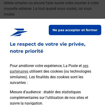
lettres simples ou encore faire suivre votre courrier à votre
nouvelle adresse. Le tout quand vous voulez, où vous
voulez.
Découvrez toutes les offres et services en ligne de
Ne pas accepter et fermer
La Poste
Le respect de votre vie privée,
notre priorité
Pour améliorer votre expérience, La Poste et
ses
partenaires
utilisent des cookies (ou technologies
similaires). Les finalités des cookies sont les
suivantes :
Mesure d’audience
: établir des statistiques
complémentaires sur l’utilisation de nos sites et
suivre la navigation.