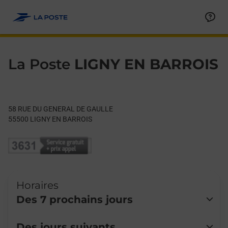
Le lien s'ouvre dans un nouvel onglet
Allez au contenu
Day of the Week
Get directions to La Poste at 58 RUE DU GENERAL DE GAULLE
Hours
La Poste
LIGNY EN BARROIS
58 RUE DU GENERAL DE GAULLE
55500
LIGNY EN BARROIS
Horaires
Des 7 prochains jours
Lundi
Fermé
Des jours suivants