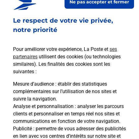
Ne pas accepter et fermer
Acheter un smartphone Samsung
Le respect de votre vie privée,
Vous recherchez un smartphone pas cher proche
de chez vous ? Découvrez notre offre de
notre priorité
téléphones mobiles Samsung dans vos bureaux
de Poste à LIGNY EN BARROIS (55500) !
Pour améliorer votre expérience, La Poste et
ses
partenaires
utilisent des cookies (ou technologies
En savoir plus
similaires). Les finalités des cookies sont les
En savoir plus
suivantes :
Mesure d’audience
: établir des statistiques
Souscrire à la téléassistance
complémentaires sur l’utilisation de nos sites et
suivre la navigation.
Besoin d’un système de téléassistance à l’intérieur
Analyse et personnalisation
: analyser les parcours
et/ou à l’extérieur de votre domicile ? Découvrez
clients et personnaliser en temps réel nos sites et
les offres téléalarme dans votre bureau de Poste à
communications en fonction de votre navigation.
LIGNY EN BARROIS.
Publicité
: permettre de vous adresser des publicités
en lien avec vos centres d’intérêts sur notre site et