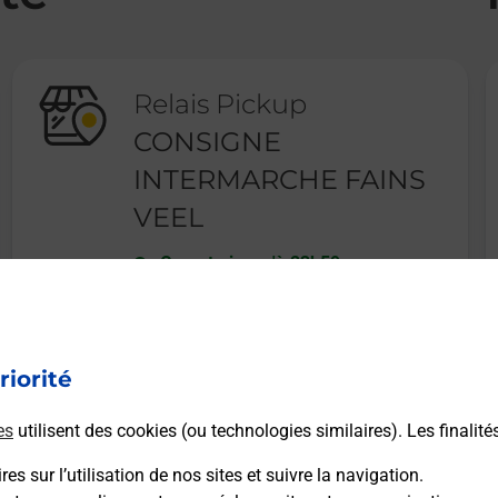
Relais Pickup
CONSIGNE
INTERMARCHE FAINS
VEEL
Ouvert
-
jusqu'à
23h59
4 IMPASSE DE LA VARENNE
55000
FAINS VEEL
riorité
En savoir plus
es
utilisent des cookies (ou technologies similaires). Les finalité
es sur l’utilisation de nos sites et suivre la navigation.