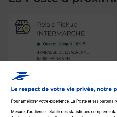
Relais Pickup
INTERMARCHE
Ouvert
-
jusqu'à
18h15
4 IMPASSE DE LA VARENNE
55000
FAINS VEEL
Le respect de votre vie privée, notre p
En savoir plus
Pour améliorer votre expérience, La Poste et
ses partenair
Mesure d’audience
: établir des statistiques complémentair