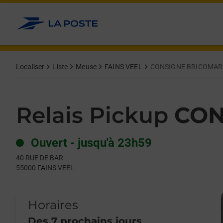
Le lien s'ouvre dans un nouvel onglet
Allez au contenu
Day of the Week
Get directions to Relais Pickup at 40 RUE DE BAR FAINS VEEL,
Hours
Localiser
Liste
Meuse
FAINS VEEL
CONSIGNE BRICOMARC
Relais Pickup
CON
Ouvert
-
jusqu'à
23h59
40 RUE DE BAR
55000
FAINS VEEL
Horaires
Des 7 prochains jours