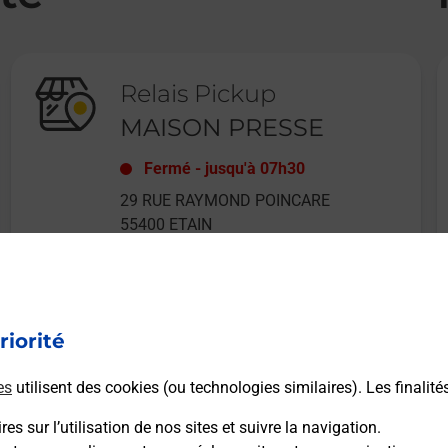
Relais Pickup
MAISON PRESSE
Fermé
-
jusqu'à
07h30
29 RUE RAYMOND POINCARE
55400
ETAIN
riorité
En savoir plus
es
utilisent des cookies (ou technologies similaires). Les finalité
es sur l’utilisation de nos sites et suivre la navigation.