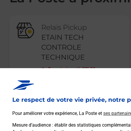
Relais Pickup
ETAIN TECH
CONTROLE
TECHNIQUE
Fermé
-
jusqu'à
08h00
13 RUE DU JURA
55400
ETAIN
Le respect de votre vie privée, notre p
En savoir plus
Pour améliorer votre expérience, La Poste et
ses partenair
Mesure d’audience
: établir des statistiques complémentair