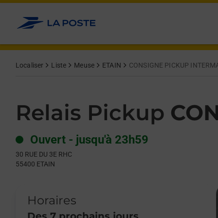
Le lien s'ouvre dans un nouvel onglet
Allez au contenu
Day of the Week
Get directions to Relais Pickup at 30 RUE DU 3E RHC ETAIN,
Hours
Localiser
Liste
Meuse
ETAIN
CONSIGNE PICKUP INTERM
Relais Pickup
CON
Ouvert
-
jusqu'à
23h59
30 RUE DU 3E RHC
55400
ETAIN
Horaires
Des 7 prochains jours