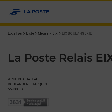
Le lien s'ouvre dans un nouvel onglet
Allez au contenu
Day of the Week
Get directions to La Poste Relais at 9 RUE DU CHATEAU EIX,
Hours
Localiser
Liste
Meuse
EIX
EIX BOULANGERIE
La Poste Relais
EI
9 RUE DU CHATEAU
BOULANGERIE JACQUIN
55400
EIX