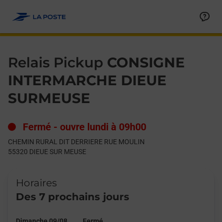
Le lien s'ouvre dans un nouvel onglet
Allez au contenu
Day of the Week
Get directions to Relais Pickup at CHEMIN RURAL DIT DERRI
Hours
Relais Pickup
CONSIGNE
INTERMARCHE DIEUE
SURMEUSE
Fermé
-
ouvre lundi à
09h00
CHEMIN RURAL DIT DERRIERE RUE MOULIN
55320
DIEUE SUR MEUSE
Horaires
Des 7 prochains jours
Dimanche 09/08
Fermé