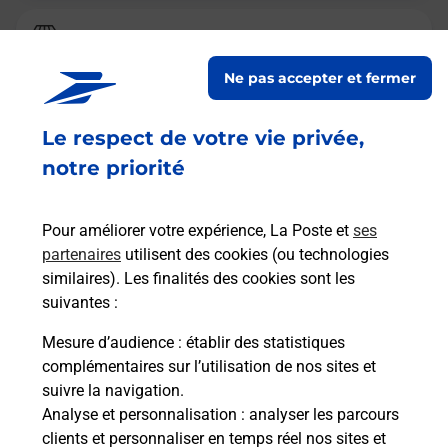
La Poste
DIEUE SUR MEUSE
Ne pas accepter et fermer
Fermé
-
ouvre mardi à
09h00
Le respect de votre vie privée,
43 RUE DU RATTENTOUT
55320
DIEUE SUR MEUSE
notre priorité
En savoir plus
Pour améliorer votre expérience, La Poste et
ses
partenaires
utilisent des cookies (ou technologies
Malin !
similaires). Les finalités des cookies sont les
suivantes :
La Poste
Mesure d’audience
: établir des statistiques
en ligne
complémentaires sur l’utilisation de nos sites et
suivre la navigation.
Ouvert 24h/24
Analyse et personnalisation
: analyser les parcours
clients et personnaliser en temps réel nos sites et
En savoir plus