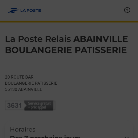
Le lien s'ouvre dans un nouvel onglet
Allez au contenu
Day of the Week
Get directions to La Poste Relais at 20 ROUTE BAR ABAINVILLE,
Hours
La Poste Relais
ABAINVILLE
BOULANGERIE PATISSERIE
20 ROUTE BAR
BOULANGERIE PATISSERIE
55130
ABAINVILLE
Horaires