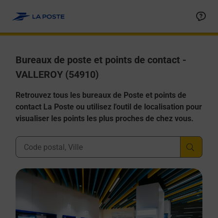
Allez au contenu
Afficher ou masquer la réponse
Afficher ou masquer la réponse
Afficher ou masquer la réponse
Afficher ou masquer la réponse
Afficher ou masquer la réponse
Bureaux de poste et points de contact -
VALLEROY (54910)
Retrouvez tous les bureaux de Poste et points de
contact La Poste ou utilisez l'outil de localisation pour
visualiser les points les plus proches de chez vous.
Ville, Département, Code Postal