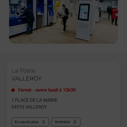
Le lien s'ouvre dans un nouvel onglet
La Poste
VALLEROY
Fermé
-
ouvre lundi à
13h30
1 PLACE DE LA MAIRIE
54910
VALLEROY
En savoir plus
Itinéraire