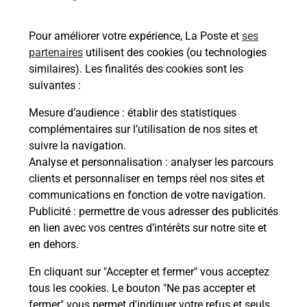
bureau de Poste ?
Pour améliorer votre expérience, La Poste et
ses
partenaires
utilisent des cookies (ou technologies
Comment demander une
similaires). Les finalités des cookies sont les
modification de livraison ?
suivantes :
Mesure d’audience
: établir des statistiques
complémentaires sur l’utilisation de nos sites et
Comment La Poste participe-t-elle
suivre la navigation.
à votre sécurité au quotidien ?
Analyse et personnalisation
: analyser les parcours
clients et personnaliser en temps réel nos sites et
communications en fonction de votre navigation.
Puis-je passer mon code de la route
Publicité
: permettre de vous adresser des publicités
avec La Poste et sous quelles
en lien avec vos centres d’intérêts sur notre site et
conditions ?
en dehors.
En cliquant sur "Accepter et fermer" vous acceptez
tous les cookies. Le bouton "Ne pas accepter et
fermer" vous permet d'indiquer votre refus et seuls