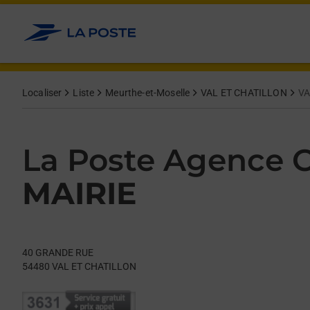
Le lien s'ouvre dans un nouvel onglet
Allez au contenu
Day of the Week
Get directions to La Poste Agence Communale at 40 GRANDE 
Hours
Localiser
Liste
Meurthe-et-Moselle
VAL ET CHATILLON
VA
La Poste Agence
MAIRIE
40 GRANDE RUE
54480
VAL ET CHATILLON