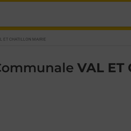
RUE VAL ET CHATILLON,
L ET CHATILLON MAIRIE
 Communale
VAL ET