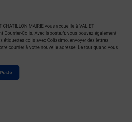
T CHATILLON MAIRIE vous accueille à VAL ET
Courrier-Colis. Avec laposte.fr, vous pouvez également,
 étiquettes colis avec Colissimo, envoyer des lettres
tre courrier à votre nouvelle adresse. Le tout quand vous
 Poste