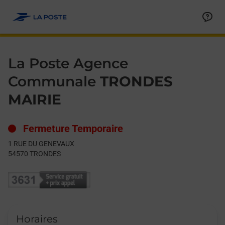
Le lien s'ouvre dans un nouvel onglet
Allez au contenu
Day of the Week
Get directions to La Poste Agence Communale at 1 RUE DU 
Hours
La Poste Agence
Communale
TRONDES
MAIRIE
Fermeture Temporaire
1 RUE DU GENEVAUX
54570
TRONDES
Horaires