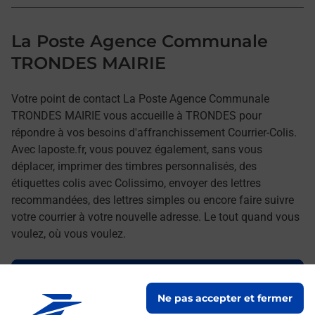
La Poste Agence Communale
TRONDES MAIRIE
Votre point de contact La Poste Agence Communale
TRONDES MAIRIE vous accueille à TRONDES pour
répondre à vos besoins d'affranchissement Courrier-Colis.
Avec laposte.fr, vous pouvez également, sans vous
déplacer, imprimer des timbres personnalisés, des
étiquettes colis avec Colissimo, envoyer des lettres
recommandées, des lettres simples ou encore faire suivre
votre courrier à votre nouvelle adresse. Le tout quand vous
voulez, où vous voulez.
Découvrez toutes les offres et services en ligne de
La Poste
Ne pas accepter et fermer