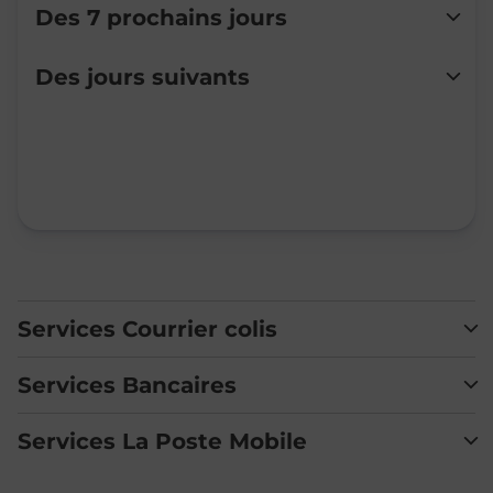
Des 7 prochains jours
Lundi
Fermé
Des jours suivants
Mardi
Fermé
Mercredi
Fermé
Jeudi
Fermé
Vendredi
Fermé
Samedi
Fermé
Dimanche
Fermé
Services Courrier colis
Services Bancaires
Services La Poste Mobile