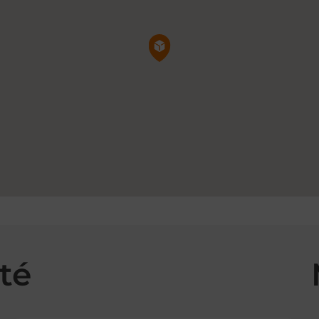
Pin de la carte
té