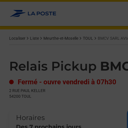
Le lien s'ouvre dans un nouvel onglet
Allez au contenu
Day of the Week
Get directions to Relais Pickup at 2 RUE PAUL KELLER TOUL,
Hours
Localiser
Liste
Meurthe-et-Moselle
TOUL
BMCV SARL AVI
Relais Pickup
BMC
Fermé
-
ouvre vendredi à
07h30
2 RUE PAUL KELLER
54200
TOUL
Horaires
Des 7 prochains jours