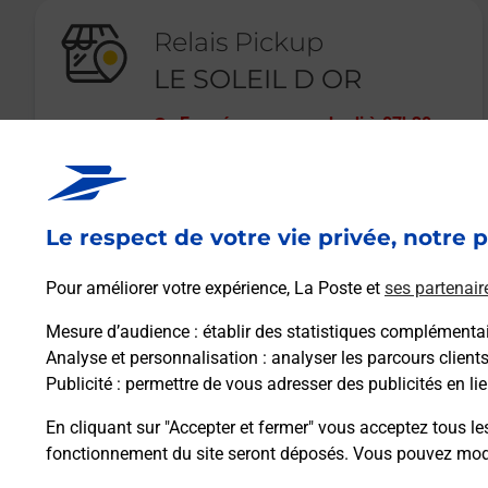
Relais Pickup
LE SOLEIL D OR
Fermé
-
ouvre vendredi à
07h30
8 RUE THIERS
54200
TOUL
Le respect de votre vie privée, notre p
En savoir plus
Pour améliorer votre expérience, La Poste et
ses partenair
Mesure d’audience
: établir des statistiques complémentair
Analyse et personnalisation
: analyser les parcours client
Publicité
: permettre de vous adresser des publicités en lie
En cliquant sur "Accepter et fermer" vous acceptez tous le
fonctionnement du site seront déposés. Vous pouvez modi