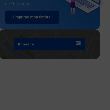
de chez vous
J'imprime mon timbre !
Itinéraire