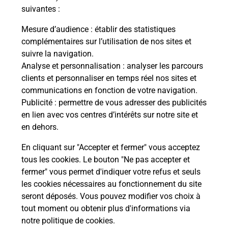
modification de livraison ?
suivantes :
Mesure d’audience
: établir des statistiques
complémentaires sur l’utilisation de nos sites et
Comment La Poste participe-t-elle
suivre la navigation.
à votre sécurité au quotidien ?
Analyse et personnalisation
: analyser les parcours
clients et personnaliser en temps réel nos sites et
communications en fonction de votre navigation.
Puis-je passer mon code de la route
Publicité
: permettre de vous adresser des publicités
avec La Poste et sous quelles
en lien avec vos centres d’intérêts sur notre site et
conditions ?
en dehors.
En cliquant sur "Accepter et fermer" vous acceptez
tous les cookies. Le bouton "Ne pas accepter et
fermer" vous permet d'indiquer votre refus et seuls
Localiser
Liste
Meurthe-et-Moselle
ROSIERES AUX SALINES
les cookies nécessaires au fonctionnement du site
seront déposés. Vous pouvez modifier vos choix à
tout moment ou obtenir plus d'informations via
notre politique de cookies
.