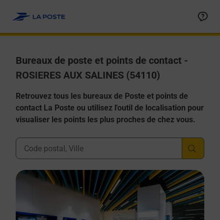
Allez au contenu
Afficher ou masquer la réponse
Afficher ou masquer la réponse
Afficher ou masquer la réponse
Afficher ou masquer la réponse
Afficher ou masquer la réponse
Bureaux de poste et points de contact -
ROSIERES AUX SALINES (54110)
Retrouvez tous les bureaux de Poste et points de
contact La Poste ou utilisez l'outil de localisation pour
visualiser les points les plus proches de chez vous.
Ville, Département, Code Postal