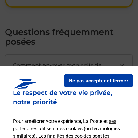
Questions fréquemment
posées
Comment envoyer mon colis de
chez moi ?
Ne pas accepter et fermer
Le respect de votre vie privée,
Est-il possible d’acheter un
notre priorité
emballage directement depuis un
bureau de Poste ?
Pour améliorer votre expérience, La Poste et
ses
partenaires
utilisent des cookies (ou technologies
Comment demander une
similaires). Les finalités des cookies sont les