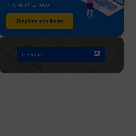
près de chez vous
J'imprime mon timbre
Itinéraire