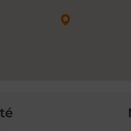
Pin de la carte
té