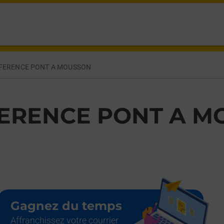
IS PONT A MOUSSON,
FERENCE PONT A MOUSSON
ERENCE PONT A M
Gagnez du temps
Affranchissez votre courrier