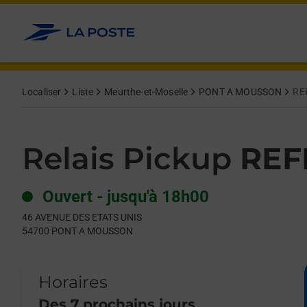
Le lien s'ouvre dans un nouvel onglet
Allez au contenu
Day of the Week
Get directions to Relais Pickup at 46 AVENUE DES ETATS UN
Hours
Localiser
Liste
Meurthe-et-Moselle
PONT A MOUSSON
RE
Relais Pickup
REF
Ouvert
-
jusqu'à
18h00
46 AVENUE DES ETATS UNIS
54700
PONT A MOUSSON
Horaires
Des 7 prochains jours