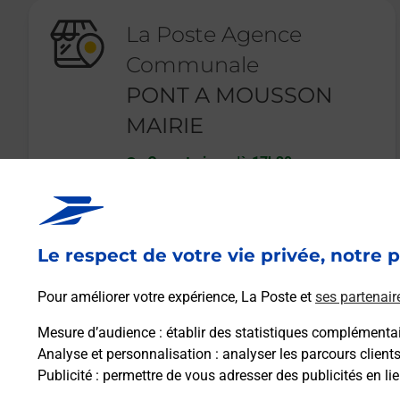
La Poste Agence
Communale
PONT A MOUSSON
MAIRIE
Ouvert
-
jusqu'à
17h30
32 AVENUE DES ETATS UNIS
54700
PONT A MOUSSON
Le respect de votre vie privée, notre p
En savoir plus
Pour améliorer votre expérience, La Poste et
ses partenair
Mesure d’audience
: établir des statistiques complémentair
Analyse et personnalisation
: analyser les parcours client
Publicité
: permettre de vous adresser des publicités en lie