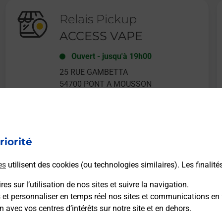
Relais Pickup
ACCESS VAPE
Ouvert
-
jusqu'à
19h00
25 RUE GAMBETTA
54700
PONT A MOUSSON
riorité
En savoir plus
es
utilisent des cookies (ou technologies similaires). Les finalité
es sur l’utilisation de nos sites et suivre la navigation.
s et personnaliser en temps réel nos sites et communications en 
n avec vos centres d’intérêts sur notre site et en dehors.
Recherchez un autre point de contact