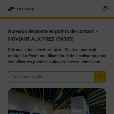
Allez au contenu
Afficher ou masquer la réponse
Afficher ou masquer la réponse
Afficher ou masquer la réponse
Afficher ou masquer la réponse
Afficher ou masquer la réponse
Bureaux de poste et points de contact -
NOVIANT AUX PRES (54385)
Retrouvez tous les bureaux de Poste et points de
contact La Poste ou utilisez l'outil de localisation pour
visualiser les points les plus proches de chez vous.
Ville, Département, Code Postal