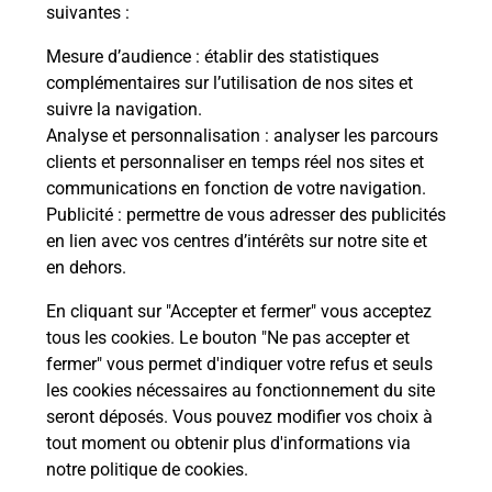
modification de livraison ?
suivantes :
Mesure d’audience
: établir des statistiques
complémentaires sur l’utilisation de nos sites et
Comment La Poste participe-t-elle
suivre la navigation.
à votre sécurité au quotidien ?
Analyse et personnalisation
: analyser les parcours
clients et personnaliser en temps réel nos sites et
communications en fonction de votre navigation.
Puis-je passer mon code de la route
Publicité
: permettre de vous adresser des publicités
avec La Poste et sous quelles
en lien avec vos centres d’intérêts sur notre site et
conditions ?
en dehors.
En cliquant sur "Accepter et fermer" vous acceptez
tous les cookies. Le bouton "Ne pas accepter et
fermer" vous permet d'indiquer votre refus et seuls
Localiser
Liste
Meurthe-et-Moselle
NOVIANT AUX PRES
les cookies nécessaires au fonctionnement du site
seront déposés. Vous pouvez modifier vos choix à
tout moment ou obtenir plus d'informations via
notre politique de cookies
.