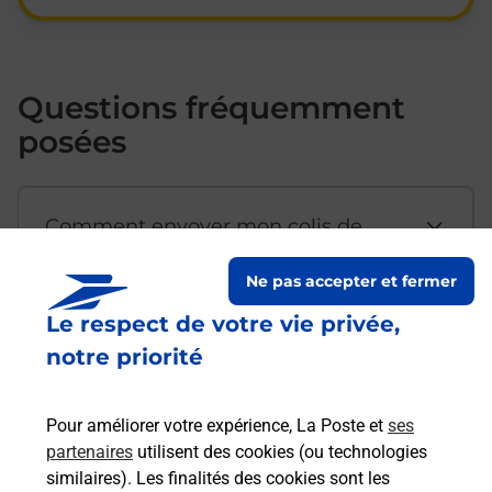
Questions fréquemment
posées
Comment envoyer mon colis de
chez moi ?
Ne pas accepter et fermer
Le respect de votre vie privée,
Est-il possible d’acheter un
notre priorité
emballage directement depuis un
bureau de Poste ?
Pour améliorer votre expérience, La Poste et
ses
partenaires
utilisent des cookies (ou technologies
Comment demander une
similaires). Les finalités des cookies sont les