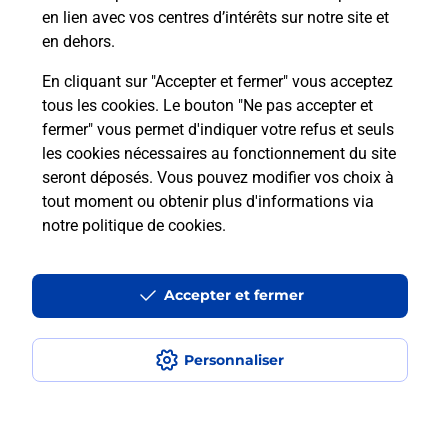
en lien avec vos centres d’intérêts sur notre site et
Recherchez un autre point de contact
en dehors.
En cliquant sur "Accepter et fermer" vous acceptez
tous les cookies. Le bouton "Ne pas accepter et
Localiser
Liste
Meurthe-et-Moselle
NEUVES MAISONS
fermer" vous permet d'indiquer votre refus et seuls
ATOL MON OPTICIEN
les cookies nécessaires au fonctionnement du site
seront déposés. Vous pouvez modifier vos choix à
tout moment ou obtenir plus d'informations via
notre politique de cookies
.
Plan du site
Accessibilité : partiellement conforme
Accepter et fermer
Conditions contractuelles
Personnaliser
Mentions légales
Données personnelles et cookies