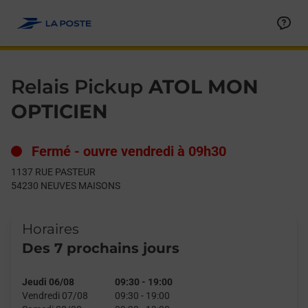
Le lien s'ouvre dans un nouvel onglet
Allez au contenu
Day of the Week
Get directions to Relais Pickup at 1137 RUE PASTEUR NEUVES
Hours
Relais Pickup
ATOL MON
OPTICIEN
Fermé
-
ouvre vendredi à
09h30
1137 RUE PASTEUR
54230
NEUVES MAISONS
Horaires
Des 7 prochains jours
Jeudi 06/08
09:30
-
19:00
Vendredi 07/08
09:30
-
19:00