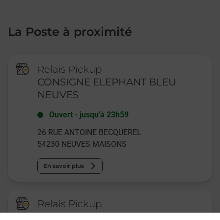
La Poste à proximité
Relais Pickup
CONSIGNE ELEPHANT BLEU
NEUVES
Ouvert
-
jusqu'à
23h59
26 RUE ANTOINE BECQUEREL
54230
NEUVES MAISONS
En savoir plus
Relais Pickup
CONSIGNE CRF NEUVES