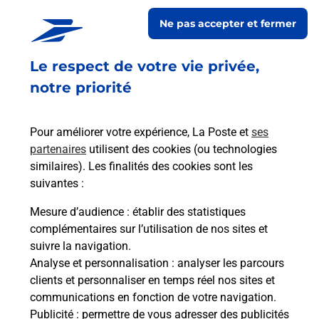
MAISONS
Ne pas accepter et fermer
Ouvert
-
jusqu'à
22h00
Le respect de votre vie privée,
26 RUE DU CAPITAINE CAILLON
54230
NEUVES MAISONS
notre priorité
En savoir plus
Pour améliorer votre expérience, La Poste et
ses
partenaires
utilisent des cookies (ou technologies
Malin !
similaires). Les finalités des cookies sont les
suivantes :
La Poste
Mesure d’audience
: établir des statistiques
en ligne
complémentaires sur l’utilisation de nos sites et
suivre la navigation.
Ouvert 24h/24
Analyse et personnalisation
: analyser les parcours
clients et personnaliser en temps réel nos sites et
En savoir plus
communications en fonction de votre navigation.
Publicité
: permettre de vous adresser des publicités