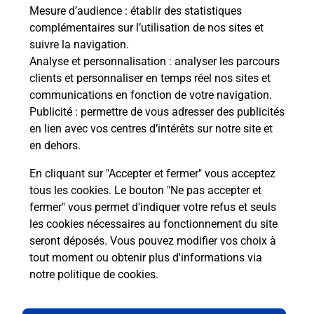
de c
Mesure d’audience
: établir des statistiques
télé
complémentaires sur l’utilisation de nos sites et
Post
suivre la navigation.
Analyse et personnalisation
: analyser les parcours
En
clients et personnaliser en temps réel nos sites et
Envoyer un colis
communications en fonction de votre navigation.
Publicité
: permettre de vous adresser des publicités
Vous souhaitez envoyer un colis depuis : NANCY III
en lien avec vos centres d’intérêts sur notre site et
MAISONS (54000) ? Découvrez toutes les
en dehors.
solutions proposées par La Poste.
En cliquant sur "Accepter et fermer" vous acceptez
En savoir plus
tous les cookies. Le bouton "Ne pas accepter et
fermer" vous permet d'indiquer votre refus et seuls
les cookies nécessaires au fonctionnement du site
seront déposés. Vous pouvez modifier vos choix à
Questions fréquemment posées
tout moment ou obtenir plus d'informations via
notre politique de cookies
.
La téléassistance classique avec