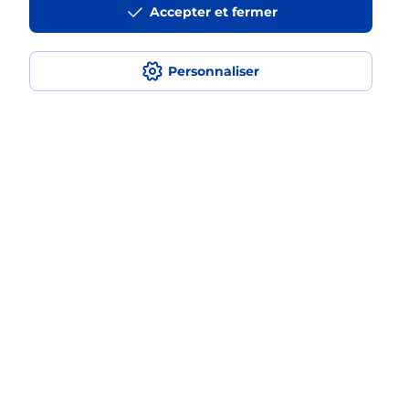
Accepter et fermer
médaillon d’alarme qu’est ce que
c’est ?
Personnaliser
Comment fonctionne la
téléassistance classique ?
Comment est installée la
téléassistance classique ?
Localiser
Liste
Meurthe-et-Moselle
NANCY
NANCY III MAISONS
Teleassistance
Plan du site