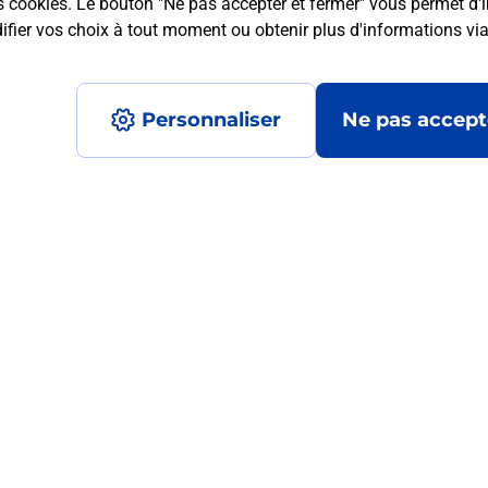
s cookies. Le bouton "Ne pas accepter et fermer" vous permet d'i
fier vos choix à tout moment ou obtenir plus d'informations vi
mment posées
Personnaliser
Ne pas accept
 ?
ur de moi ?
?
ormats qu'il est possible d'imprimer à