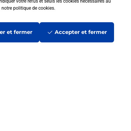
ndiquer votre refus et seuls les cookies nécessaires au
a
notre politique de cookies
.
er et fermer
Accepter et fermer
 la Poste ?