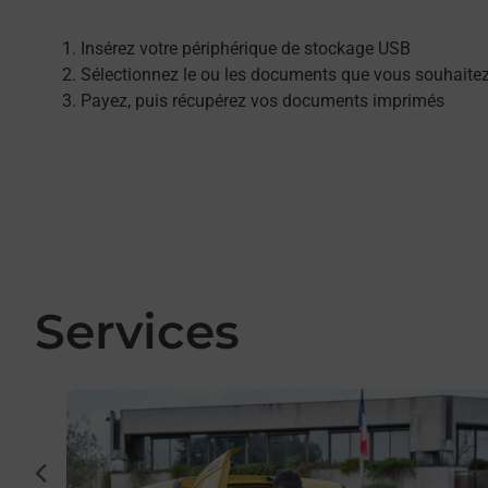
Insérez votre périphérique de stockage USB
Sélectionnez le ou les documents que vous souhaite
Payez, puis récupérez vos documents imprimés
Services
En savoir plus
cédent
r et/ou