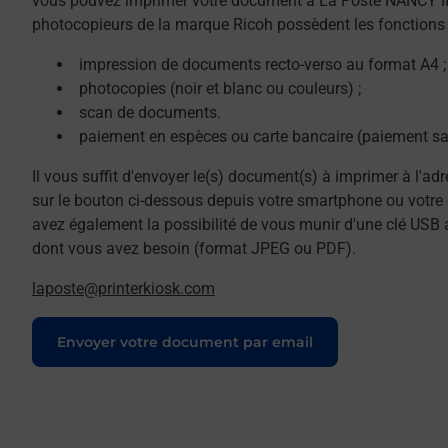
vous pouvez imprimer votre document à La Poste NANCY I
photocopieurs de la marque Ricoh possèdent les fonctions 
impression de documents recto-verso au format A4 ;
photocopies (noir et blanc ou couleurs) ;
scan de documents.
paiement en espèces ou carte bancaire (paiement sa
Il vous suffit d'envoyer le(s) document(s) à imprimer à l'ad
sur le bouton ci-dessous depuis votre smartphone ou votre 
avez également la possibilité de vous munir d'une clé USB 
dont vous avez besoin (format JPEG ou PDF).
laposte@printerkiosk.com
Le lien s'ouvre dans un nouvel onglet
Envoyer votre document par email