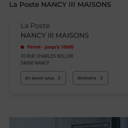
La Poste NANCY III MAISONS
Le lien s'ouvre dans un nouvel onglet
La Poste
NANCY III MAISONS
Fermé
-
jusqu'à
10h00
70 RUE CHARLES KELLER
54000
NANCY
En savoir plus
Itinéraire