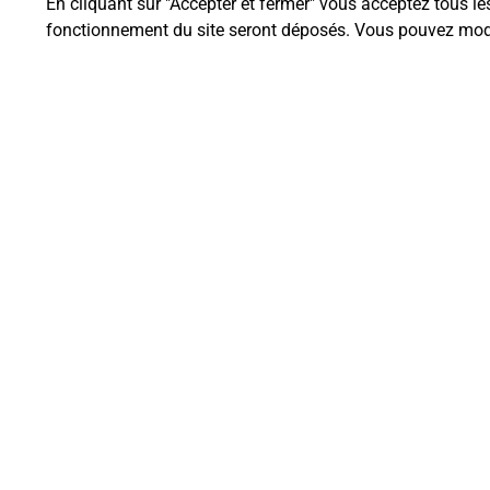
En cliquant sur "Accepter et fermer" vous acceptez tous le
fonctionnement du site seront déposés. Vous pouvez modi
Questions fréque
Quel est le prix d’une impression
Où imprimer des documents auto
Comment faire des impressions 
Quels sont les documents et les f