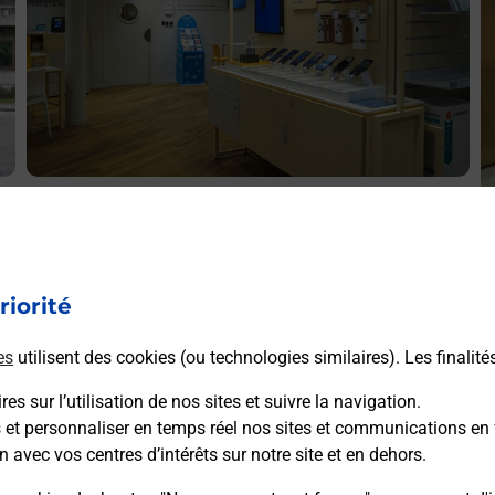
Acheter un iPhone neuf ou reconditionné
A
Vous recherchez un smartphone pas cher proche de chez
V
vous ? Découvrez notre offre de téléphones iPhone Apple
v
dans vos bureaux de Poste à NANCY III MAISONS
riorité
S
(54000) !
M
es
utilisent des cookies (ou technologies similaires). Les finalité
En savoir plus
es sur l’utilisation de nos sites et suivre la navigation.
s et personnaliser en temps réel nos sites et communications en 
n avec vos centres d’intérêts sur notre site et en dehors.