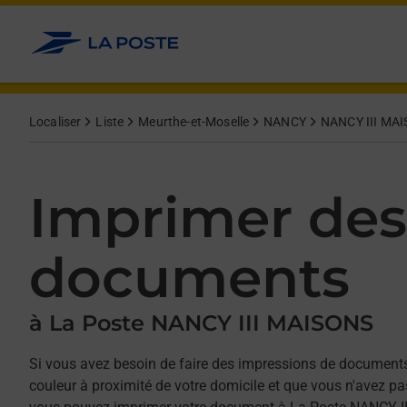
Allez au contenu
Afficher ou masquer la réponse
Afficher ou masquer la réponse
Afficher ou masquer la réponse
Afficher ou masquer la réponse
Localiser
Liste
Meurthe-et-Moselle
NANCY
NANCY III MA
Imprimer des
documents
à La Poste NANCY III MAISONS
Si vous avez besoin de faire des impressions de documents
couleur à proximité de votre domicile et que vous n'avez p