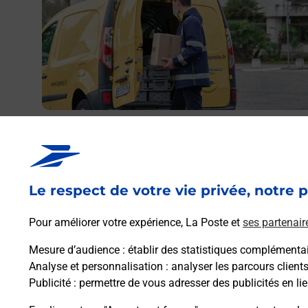
res
I
Envoyer un colis
Vous souhaitez envoyer un colis depuis : NANCY III
MAISONS (54000) ? Découvrez toutes les solutions
proposées par La Poste.
Le respect de votre vie privée, notre p
Pour améliorer votre expérience, La Poste et
ses partenair
En savoir plus
Mesure d’audience
: établir des statistiques complémentair
Analyse et personnalisation
: analyser les parcours client
Publicité
: permettre de vous adresser des publicités en lie